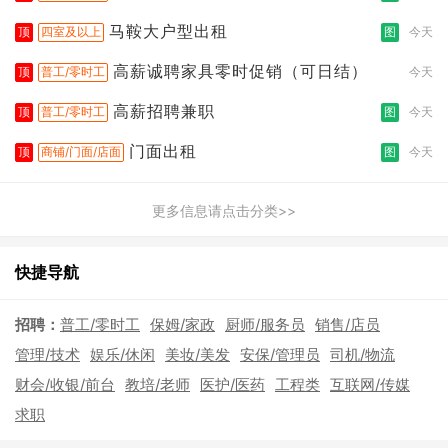
拣打包
马鞍大户型出租
顶
四室及以上
图
今天
高薪诚聘家具零时促销（可日结）
顶
普工/零时工
今天
高薪招聘兼职
顶
普工/零时工
图
今天
门面出租
顶
商铺/门面/店面
图
今天
更多信息请点击分类>>
快捷导航
招聘：
普工/零时工
保姆/家政
厨师/服务员
销售/店员
管理/技术
娱乐/休闲
美妆/美发
安保/管理员
司机/物流
财会/收银/前台
教培/老师
医护/医药
工程类
互联网/传媒
求职