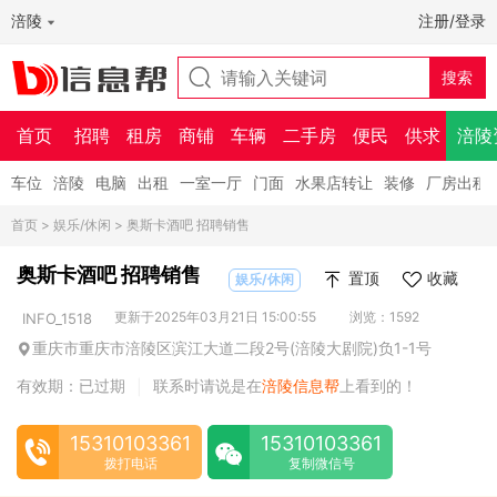
涪陵
注册/登录
首页
招聘
租房
商铺
车辆
二手房
便民
供求
涪陵
车位
涪陵
电脑
出租
一室一厅
门面
水果店转让
装修
厂房出租
首页
>
娱乐/休闲
> 奥斯卡酒吧 招聘销售
奥斯卡酒吧 招聘销售
置顶
收藏
娱乐/休闲
更新于2025年03月21日 15:00:55
浏览：1592
INFO_1518
重庆市重庆市涪陵区滨江大道二段2号(涪陵大剧院)负1-1号
有效期：已过期
联系时请说是在
涪陵信息帮
上看到的！
|
15310103361
15310103361
拨打电话
复制微信号