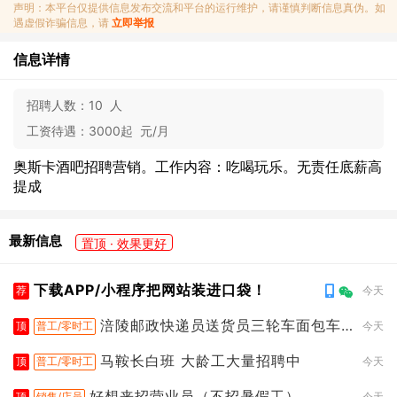
声明：本平台仅提供信息发布交流和平台的运行维护，请谨慎判断信息真伪。如
遇虚假诈骗信息，请
立即举报
信息详情
招聘人数：
10 人
工资待遇：
3000起 元/月
奥斯卡酒吧招聘营销。工作内容：吃喝玩乐。无责任底薪高
提成
最新信息
置顶 · 效果更好
下载APP/小程序把网站装进口袋！
荐
今天
涪陵邮政快递员送货员三轮车面包车
顶
普工/零时工
今天
都行
马鞍长白班 大龄工大量招聘中
顶
普工/零时工
今天
好想来招营业员（不招暑假工）
顶
销售/店员
今天