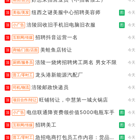
纽西之谜美服中心招聘美容师
顶
美妆/美发
图
今天
涪陵回收旧手机旧电脑旧衣服
顶
小广告
图
今天
招聘抖音运营一名
顶
互联网/传媒
今天
美蛙鱼店转让
顶
商铺/门面/店面
今天
涪陵一烧烤招聘烤工两名 男女不限
顶
厨师/服务员
今天
龙头港新能源汽配厂
顶
普工/零时工
今天
涪陵邮政快递员
顶
司机/物流
今天
旺铺转让，中慧第一城火锅店
顶
项目合作/转让
今天
电信联通降资费领价值5000电瓶车手
顶
小广告
图
今天
招聘美工
顶
互联网/传媒
图
今天
急招电商打包员工作内容：货品分
顶
普工/零时工
图
今天