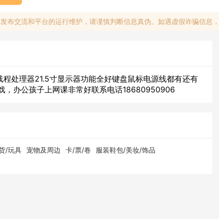
息发布交流和平台的运行维护，请谨慎判断信息真伪。如遇虚假诈骗信息
核八线程处理器21.5寸显示器功能全好键盘鼠标电源线都有还有
，办公孩子上网课非常好联系电话18680950906
货/玩具
宠物及周边
卡/票/卷
服装鞋包/美妆/饰品