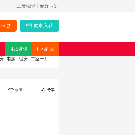
注册/登录
| 会员中心
布信息
商家入驻
同城资讯
本地商家
房
电脑
租房
二室一厅
收藏
分享