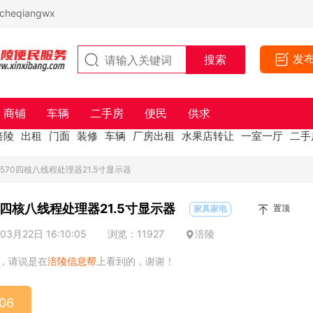
eqiangwx
发
商铺
车辆
二手房
便民
供求
涪陵
出租
门面
装修
车辆
厂房出租
水果店转让
一室一厅
二手
3570四核八线程处理器21.5寸显示器
0四核八线程处理器21.5寸显示器
置顶
家具家电
3月22日 16:10:05
浏览：11927
涪陵
，请说是在
涪陵信息帮
上看到的，谢谢！
06