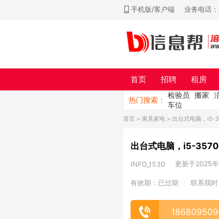
手机版/客户端
业务电话：ch
首页
招聘
租房
检验员
搬家
热门搜索：
车位
首页
>
家具家电
> 出台式电脑，i5-
出台式电脑，i5-357
更新于2025年0
INFO_1530
有效期：已过期
联系我时
|
186809509