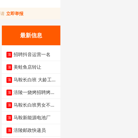
，请
立即举报
最新信息
招聘抖音运营一名
顶
美蛙鱼店转让
顶
马鞍长白班 大龄工大
顶
量招聘中
涪陵一烧烤招聘烤工
顶
两名 男女不限
马鞍长白班男女不限
顶
不体检坐着上班
马鞍新能源电池厂
顶
涪陵邮政快递员
顶