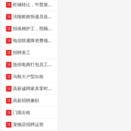
旺铺转让，中慧第一
顶
城火锅店
涪陵邮政快递员送货
顶
员三轮车面包车都行
招保姆护工，照顾病
顶
人
电信联通降资费领价
顶
值5000电瓶车手
招聘美工
顶
急招电商打包员工作
顶
内容：货品分拣打包
马鞍大户型出租
顶
高薪诚聘家具零时促
顶
销（可日结）
高薪招聘兼职
顶
门面出租
顶
宠物店招聘运营
顶