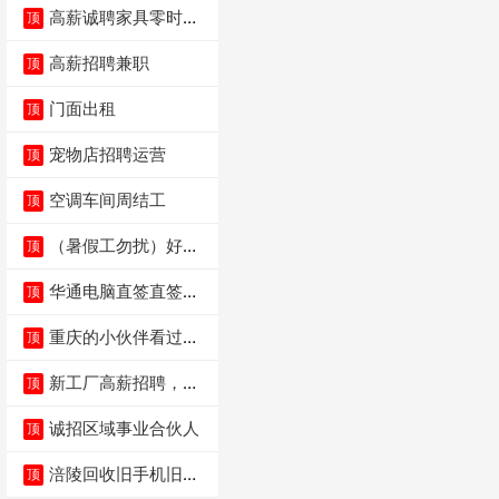
高薪诚聘家具零时促
顶
销（可日结）
高薪招聘兼职
顶
门面出租
顶
宠物店招聘运营
顶
空调车间周结工
顶
（暑假工勿扰）好想
顶
来省钱超市宏声桥店
华通电脑直签直签直
顶
签
重庆的小伙伴看过
顶
来，我这边是和重庆
本
新工厂高薪招聘，普
顶
工100人
诚招区域事业合伙人
顶
涪陵回收旧手机旧电
顶
脑旧衣服