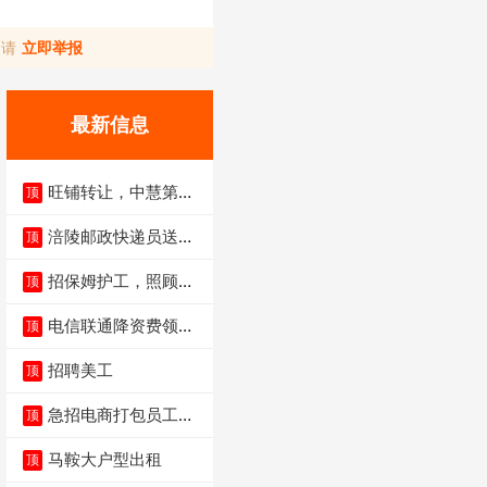
，请
立即举报
最新信息
旺铺转让，中慧第一
顶
城火锅店
涪陵邮政快递员送货
顶
员三轮车面包车都行
招保姆护工，照顾病
顶
人
电信联通降资费领价
顶
值5000电瓶车手
招聘美工
顶
急招电商打包员工作
顶
内容：货品分拣打包
马鞍大户型出租
顶