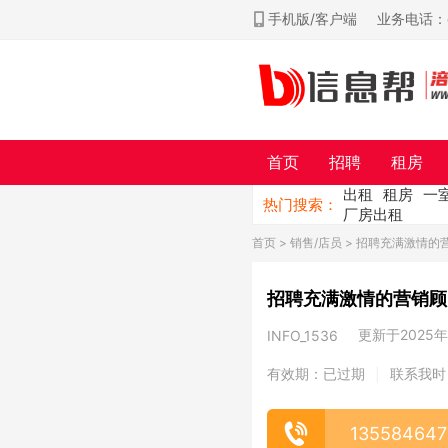
手机版/客户端
业务电话：ch
首页
招聘
租房
出租
租房
一
热门搜索：
厂房出租
首页
>
销售/店员
> 招聘充满激情的
招聘充满激情的营销顾
更新于2025年0
INFO_1536
有效期：已过期
联系我时
|
135584647