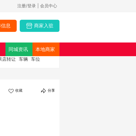
注册/登录
| 会员中心
布信息
商家入驻
同城资讯
本地商家
果店转让
车辆
车位
收藏
分享