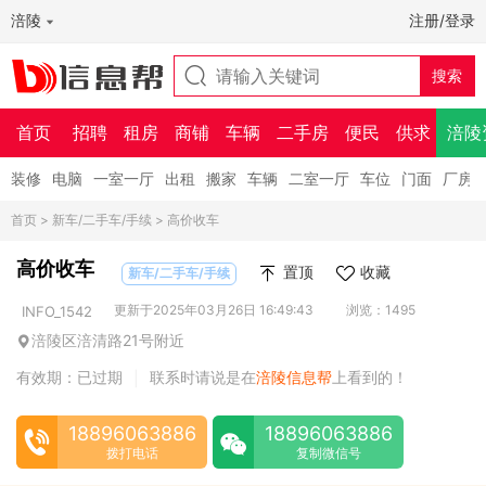
涪陵
注册/登录
首页
招聘
租房
商铺
车辆
二手房
便民
供求
涪陵
装修
电脑
一室一厅
出租
搬家
车辆
二室一厅
车位
门面
厂房
首页
>
新车/二手车/手续
> 高价收车
高价收车
置顶
收藏
新车/二手车/手续
更新于2025年03月26日 16:49:43
浏览：1495
INFO_1542
涪陵区涪清路21号附近
有效期：已过期
联系时请说是在
涪陵信息帮
上看到的！
|
18896063886
18896063886
拨打电话
复制微信号