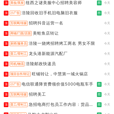
纽西之谜美服中心招聘美容师
顶
美妆/美发
图
今天
涪陵回收旧手机旧电脑旧衣服
顶
小广告
图
今天
招聘抖音运营一名
顶
互联网/传媒
今天
美蛙鱼店转让
顶
商铺/门面/店面
今天
涪陵一烧烤招聘烤工两名 男女不限
顶
厨师/服务员
今天
龙头港新能源汽配厂
顶
普工/零时工
今天
涪陵邮政快递员
顶
司机/物流
今天
旺铺转让，中慧第一城火锅店
顶
项目合作/转让
今天
电信联通降资费领价值5000电瓶车手
顶
小广告
图
今天
招聘美工
顶
互联网/传媒
图
今天
急招电商打包员工作内容：货品分
顶
普工/零时工
图
今天
拣打包