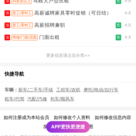
马鞍大户型出租
顶
四室及以上
图
今天
高薪诚聘家具零时促销（可日结）
顶
普工/零时工
今天
高薪招聘兼职
顶
普工/零时工
图
今天
门面出租
顶
商铺/门面/店面
图
今天
更多信息请点击分类>>
快捷导航
车辆：
新车/二手车/手续
工程车/农机
摩托/电动/自行车
租车/代驾
汽配/汽修
包车/顺风车
|
|
|
如何注册成为本站会员
如何修改个人资料
如何修改信息内容
|
发布广告须知
APP更快更便捷
网站地图