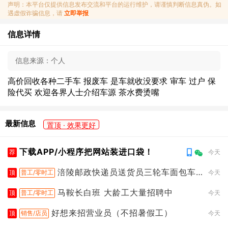
声明：本平台仅提供信息发布交流和平台的运行维护，请谨慎判断信息真伪。如
遇虚假诈骗信息，请
立即举报
信息详情
信息来源：
个人
高价回收各种二手车 报废车 是车就收没要求 审车 过户 保
险代买 欢迎各界人士介绍车源 茶水费烫嘴
最新信息
置顶 · 效果更好
下载APP/小程序把网站装进口袋！
荐
今天
涪陵邮政快递员送货员三轮车面包车
顶
普工/零时工
今天
都行
马鞍长白班 大龄工大量招聘中
顶
普工/零时工
今天
好想来招营业员（不招暑假工）
顶
销售/店员
今天