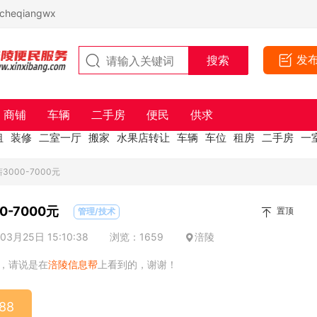
eqiangwx
发
商铺
车辆
二手房
便民
供求
租
装修
二室一厅
搬家
水果店转让
车辆
车位
租房
二手房
一
000-7000元
-7000元
置顶
管理/技术
3月25日 15:10:38
浏览：1659
涪陵
，请说是在
涪陵信息帮
上看到的，谢谢！
88