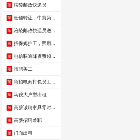
涪陵邮政快递员
顶
旺铺转让，中慧第一
顶
城火锅店
涪陵邮政快递员送货
顶
员三轮车面包车都行
招保姆护工，照顾病
顶
人
电信联通降资费领价
顶
值5000电瓶车手
招聘美工
顶
急招电商打包员工作
顶
内容：货品分拣打包
马鞍大户型出租
顶
高薪诚聘家具零时促
顶
销（可日结）
高薪招聘兼职
顶
门面出租
顶