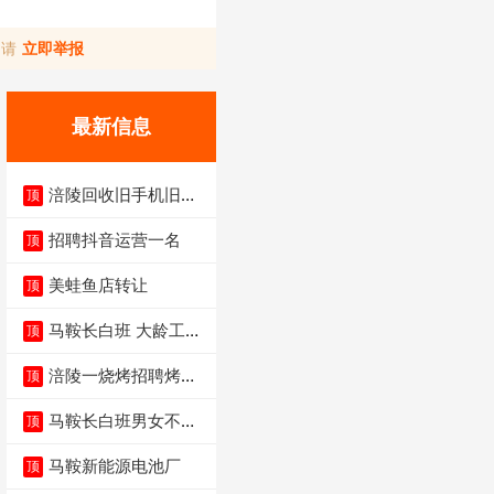
，请
立即举报
最新信息
涪陵回收旧手机旧电
顶
脑旧衣服
招聘抖音运营一名
顶
美蛙鱼店转让
顶
马鞍长白班 大龄工大
顶
量招聘中
涪陵一烧烤招聘烤工
顶
两名 男女不限
马鞍长白班男女不限
顶
不体检坐着上班
马鞍新能源电池厂
顶