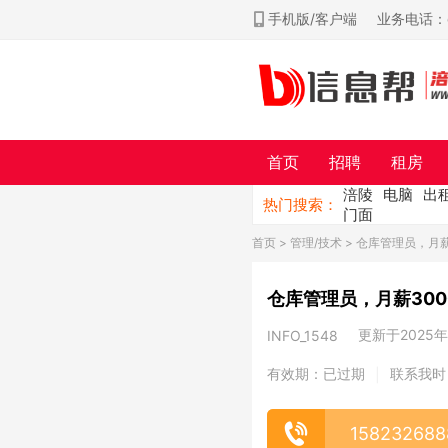
手机版/客户端
业务电话：ch
首页
招聘
租房
涪陵
电脑
出
热门搜索：
门面
首页
>
管理/技术
> 仓库管理员，月薪3
仓库管理员，月薪3000
更新于2025年0
INFO_1548
有效期：已过期
联系我时
|
158232688