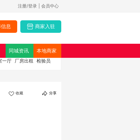
注册/登录
| 会员中心
布信息
商家入驻
同城资讯
本地商家
室一厅
厂房出租
检验员
收藏
分享