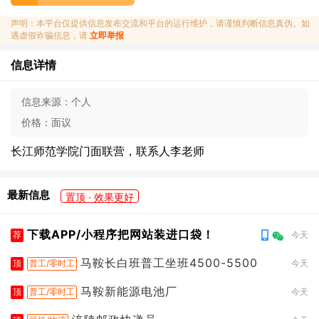
声明：本平台仅提供信息发布交流和平台的运行维护，请谨慎判断信息真伪。如
遇虚假诈骗信息，请
立即举报
信息详情
信息来源：
个人
价格：
面议
长江师范学院门面联营，联系人李老师
最新信息
置顶 · 效果更好
下载APP/小程序把网站装进口袋！
荐
今天
马鞍长白班普工坐班4500-5500
顶
普工/零时工
今天
马鞍新能源电池厂
顶
普工/零时工
今天