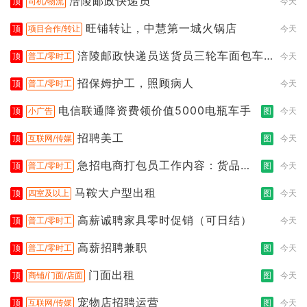
涪陵邮政快递员
顶
司机/物流
今天
旺铺转让，中慧第一城火锅店
顶
项目合作/转让
今天
涪陵邮政快递员送货员三轮车面包车
顶
普工/零时工
今天
都行
招保姆护工，照顾病人
顶
普工/零时工
今天
电信联通降资费领价值5000电瓶车手
顶
小广告
图
今天
招聘美工
顶
互联网/传媒
图
今天
急招电商打包员工作内容：货品分
顶
普工/零时工
图
今天
拣打包
马鞍大户型出租
顶
四室及以上
图
今天
高薪诚聘家具零时促销（可日结）
顶
普工/零时工
今天
高薪招聘兼职
顶
普工/零时工
图
今天
门面出租
顶
商铺/门面/店面
图
今天
宠物店招聘运营
顶
互联网/传媒
图
今天