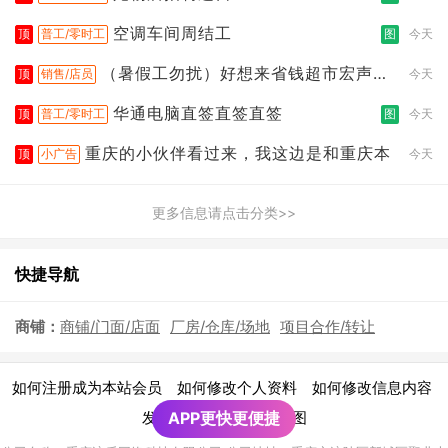
空调车间周结工
顶
普工/零时工
图
今天
（暑假工勿扰）好想来省钱超市宏声桥
顶
销售/店员
今天
店
华通电脑直签直签直签
顶
普工/零时工
图
今天
重庆的小伙伴看过来，我这边是和重庆本
顶
小广告
今天
更多信息请点击分类>>
快捷导航
商铺：
商铺/门面/店面
厂房/仓库/场地
项目合作/转让
|
|
|
如何注册成为本站会员
如何修改个人资料
如何修改信息内容
|
发布广告须知
APP更快更便捷
网站地图