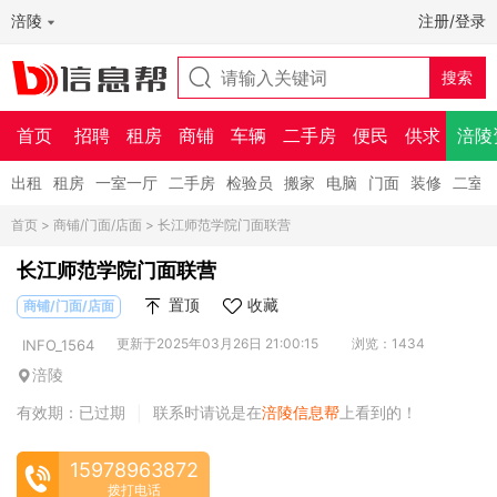
涪陵
注册/登录
首页
招聘
租房
商铺
车辆
二手房
便民
供求
涪陵
出租
租房
一室一厅
二手房
检验员
搬家
电脑
门面
装修
二室
首页
>
商铺/门面/店面
> 长江师范学院门面联营
长江师范学院门面联营
置顶
收藏
商铺/门面/店面
更新于2025年03月26日 21:00:15
浏览：1434
INFO_1564
涪陵
有效期：已过期
联系时请说是在
涪陵信息帮
上看到的！
|
15978963872
拨打电话