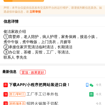
声明：本平台仅提供信息发布交流和平台的运行维护，请谨慎判断信息真伪。如
遇虚假诈骗信息，请
立即举报
信息详情
俊洁家政介绍
①育婴师，老人陪护，病人护理，家务保姆，接送小孩，
煮中午饭，煮中晚饭，上门洗衣，月嫂等
②承接住家开荒清洁临时清洁，长期清洁
③办公室，茶楼，宾馆，工厂，等清洁。
联系人 李先生
最新信息
置顶 · 效果更好
下载APP/小程序把网站装进口袋！
荐
今天
工厂手工订单外包
顶
普工/零时工
图
今天
招聘火锅墩子切配
顶
厨师/服务员
今天