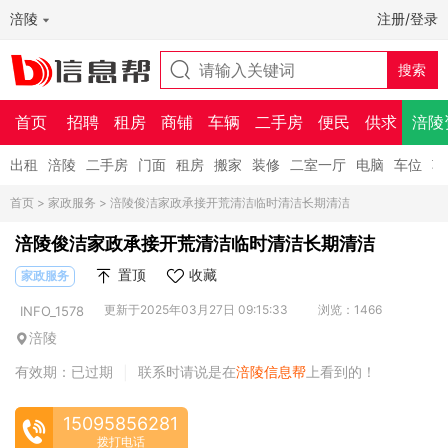
涪陵
注册/登录
首页
招聘
租房
商铺
车辆
二手房
便民
供求
涪陵
出租
涪陵
二手房
门面
租房
搬家
装修
二室一厅
电脑
车位
车
首页
>
家政服务
> 涪陵俊洁家政承接开荒清洁临时清洁长期清洁
涪陵俊洁家政承接开荒清洁临时清洁长期清洁
置顶
收藏
家政服务
更新于2025年03月27日 09:15:33
浏览：1466
INFO_1578
涪陵
有效期：已过期
联系时请说是在
涪陵信息帮
上看到的！
|
15095856281
拨打电话