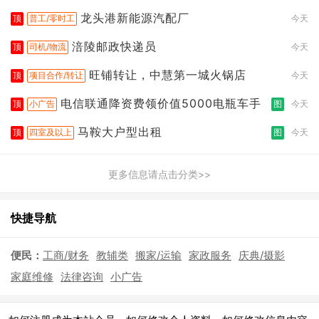
龙头港新能源汽配厂
顶
普工/零时工
今天
涪陵邮政快递员
顶
司机/物流
今天
旺铺转让，中慧第一城火锅店
顶
项目合作/转让
今天
电信联通降资费领价值5000电瓶车手
顶
小广告
图
今天
马鞍大户型出租
顶
四室及以上
图
今天
更多信息请点击分类>>
快捷导航
便民：
工商/财务
教辅类
搬家/运输
家政服务
庆典/摄影
家庭维修
法律咨询
小广告
|
|
|