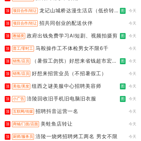
龙记山城桥达漫生活店（低价转
顶
项目合作/转让
图
今天
让）
招共同创业的配送伙伴
顶
项目合作/转让
今天
政府出钱免费学习AI短剧、视频拍摄剪
顶
教辅类
图
今天
马鞍操作工不体检男女不限6千
顶
普工/零时工
今天
（暑假工勿扰）好想来省钱超市宏声
顶
销售/店员
图
今天
桥店
好想来招营业员（不招暑假工）
顶
销售/店员
今天
纽西之谜美服中心招聘美容师
顶
美妆/美发
图
今天
涪陵回收旧手机旧电脑旧衣服
顶
小广告
图
今天
招聘抖音运营一名
顶
互联网/传媒
今天
美蛙鱼店转让
顶
商铺/门面/店面
今天
涪陵一烧烤招聘烤工两名 男女不限
顶
厨师/服务员
今天