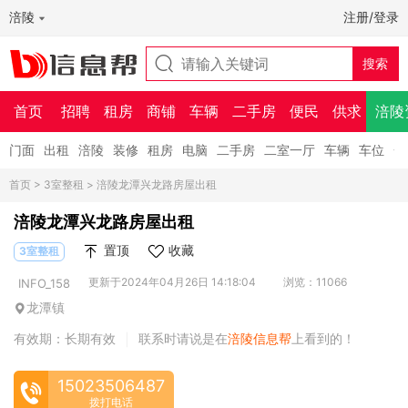
涪陵
注册/登录
首页
招聘
租房
商铺
车辆
二手房
便民
供求
涪陵
门面
出租
涪陵
装修
租房
电脑
二手房
二室一厅
车辆
车位
一
首页
>
3室整租
> 涪陵龙潭兴龙路房屋出租
涪陵龙潭兴龙路房屋出租
置顶
收藏
3室整租
更新于2024年04月26日 14:18:04
浏览：11066
INFO_158
龙潭镇
有效期：长期有效
联系时请说是在
涪陵信息帮
上看到的！
|
15023506487
拨打电话