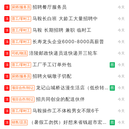
招聘餐厅服务员
顶
厨师/服务员
今天
马鞍长白班 大龄工大量招聘中
顶
普工/零时工
今天
马鞍 长期招聘 兼职 临时工
顶
普工/零时工
今天
长寿龙头企业6000-8000高薪普
顶
普工/零时工
今天
涪陵邮政快递员送快递开三轮车
顶
司机/物流
今天
工厂手工订单外包
顶
普工/零时工
图
今天
招聘火锅墩子切配
顶
厨师/服务员
今天
龙记山城桥达漫生活店（低价转
顶
项目合作/转让
图
今天
让）
招共同创业的配送伙伴
顶
项目合作/转让
今天
马鞍操作工不体检男女不限6千
顶
普工/零时工
今天
（暑假工勿扰）好想来省钱超市宏声
顶
销售/店员
图
今天
桥店