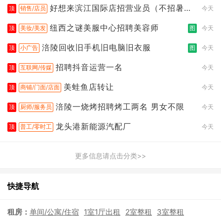
好想来滨江国际店招营业员（不招暑假
顶
销售/店员
今天
工
纽西之谜美服中心招聘美容师
顶
美妆/美发
图
今天
涪陵回收旧手机旧电脑旧衣服
顶
小广告
图
今天
招聘抖音运营一名
顶
互联网/传媒
今天
美蛙鱼店转让
顶
商铺/门面/店面
今天
涪陵一烧烤招聘烤工两名 男女不限
顶
厨师/服务员
今天
龙头港新能源汽配厂
顶
普工/零时工
今天
更多信息请点击分类>>
快捷导航
租房：
单间/公寓/住宿
1室1厅出租
2室整租
3室整租