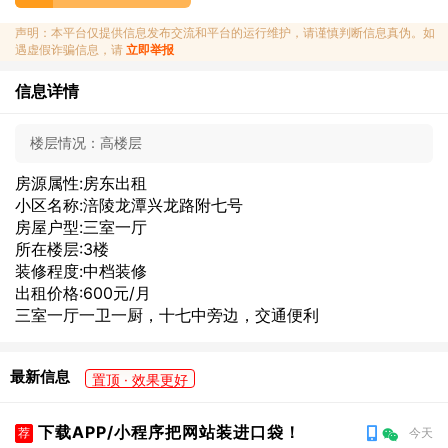
声明：本平台仅提供信息发布交流和平台的运行维护，请谨慎判断信息真伪。如
遇虚假诈骗信息，请
立即举报
信息详情
楼层情况：
高楼层
房源属性:房东出租
小区名称:涪陵龙潭兴龙路附七号
房屋户型:三室一厅
所在楼层:3楼
装修程度:中档装修
出租价格:600元/月
三室一厅一卫一厨，十七中旁边，交通便利
最新信息
置顶 · 效果更好
下载APP/小程序把网站装进口袋！
荐
今天