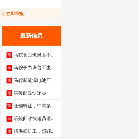
，请
立即举报
最新信息
马鞍长白班男女不限
顶
不体检坐着上班
马鞍长白班普工坐班
顶
4500-5500
马鞍新能源电池厂
顶
涪陵邮政快递员
顶
旺铺转让，中慧第一
顶
城火锅店
涪陵邮政快递员送货
顶
员三轮车面包车都行
招保姆护工，照顾病
顶
人