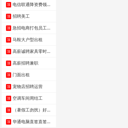
电信联通降资费领价
顶
值5000电瓶车手
招聘美工
顶
急招电商打包员工作
顶
内容：货品分拣打包
马鞍大户型出租
顶
高薪诚聘家具零时促
顶
销（可日结）
高薪招聘兼职
顶
门面出租
顶
宠物店招聘运营
顶
空调车间周结工
顶
（暑假工勿扰）好想
顶
来省钱超市宏声桥店
华通电脑直签直签直
顶
签