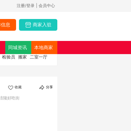
注册/登录
| 会员中心
布信息
商家入驻
同城资讯
本地商家
检验员
搬家
二室一厅
收藏
分享
场涪陵好吃街