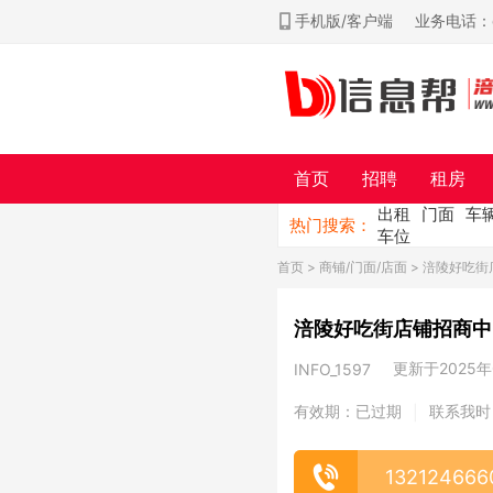
手机版/客户端
业务电话：ch
首页
招聘
租房
出租
门面
车
热门搜索：
车位
首页
>
商铺/门面/店面
> 涪陵好吃
涪陵好吃街店铺招商中
更新于2025年0
INFO_1597
有效期：已过期
联系我时
|
132124666