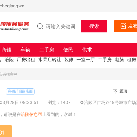
eqiangwx
发
商铺
车辆
二手房
便民
供求
辆
涪陵
厂房出租
水果店转让
装修
一室一厅
二手房
电脑
租房
街店铺招商中
置顶
商铺/门面/店面
3月28日 09:33:51
浏览：1407
涪陵区广场路19号城市广
，请说是在
涪陵信息帮
上看到的，谢谢！
01