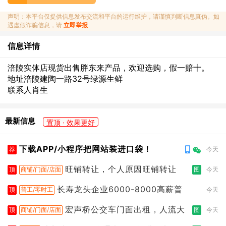
声明：本平台仅提供信息发布交流和平台的运行维护，请谨慎判断信息真伪。如
遇虚假诈骗信息，请
立即举报
信息详情
涪陵实体店现货出售胖东来产品，欢迎选购，假一赔十。
地址涪陵建陶一路32号绿源生鲜
联系人肖生
最新信息
置顶 · 效果更好
下载APP/小程序把网站装进口袋！
荐
今天
旺铺转让，个人原因旺铺转让
顶
商铺/门面/店面
图
今天
长寿龙头企业6000-8000高薪普
顶
普工/零时工
今天
宏声桥公交车门面出租，人流大
顶
商铺/门面/店面
图
今天