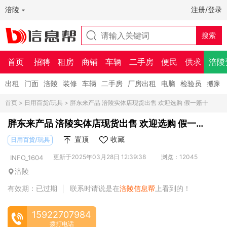
涪陵
注册/登录
首页
招聘
租房
商铺
车辆
二手房
便民
供求
涪陵
出租
门面
涪陵
装修
车辆
二手房
厂房出租
电脑
检验员
搬家
首页
>
日用百货/玩具
> 胖东来产品 涪陵实体店现货出售 欢迎选购 假一赔十
胖东来产品 涪陵实体店现货出售 欢迎选购 假一赔
十
置顶
收藏
日用百货/玩具
更新于2025年03月28日 12:39:38
浏览：12045
INFO_1604
涪陵
有效期：已过期
联系时请说是在
涪陵信息帮
上看到的！
|
15922707984
拨打电话