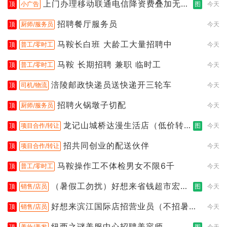
上门办理移动联通电信降资费叠加无限
顶
小广告
图
今天
流
招聘餐厅服务员
顶
厨师/服务员
今天
马鞍长白班 大龄工大量招聘中
顶
普工/零时工
今天
马鞍 长期招聘 兼职 临时工
顶
普工/零时工
今天
涪陵邮政快递员送快递开三轮车
顶
司机/物流
今天
招聘火锅墩子切配
顶
厨师/服务员
今天
龙记山城桥达漫生活店（低价转
顶
项目合作/转让
图
今天
让）
招共同创业的配送伙伴
顶
项目合作/转让
今天
马鞍操作工不体检男女不限6千
顶
普工/零时工
今天
（暑假工勿扰）好想来省钱超市宏声
顶
销售/店员
图
今天
桥店
好想来滨江国际店招营业员（不招暑假
顶
销售/店员
今天
工
纽西之谜美服中心招聘美容师
顶
美妆/美发
图
今天