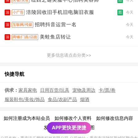
涪陵回收旧手机旧电脑旧衣服
顶
小广告
图
今天
招聘抖音运营一名
顶
互联网/传媒
今天
美蛙鱼店转让
顶
商铺/门面/店面
今天
更多信息请点击分类>>
快捷导航
供求：
家具家电
日用百货/玩具
宠物及周边
卡/票/卷
服装鞋包/美妆/饰品
食品/农副产品
烟酒
|
|
|
如何注册成为本站会员
如何修改个人资料
如何修改信息内容
|
发布广告须知
APP更快更便捷
网站地图