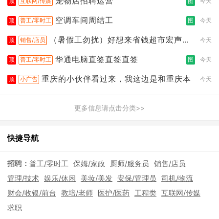
宠物店招聘运营
顶
互联网/传媒
图
今天
空调车间周结工
顶
普工/零时工
图
今天
（暑假工勿扰）好想来省钱超市宏声桥
顶
销售/店员
今天
店
华通电脑直签直签直签
顶
普工/零时工
图
今天
重庆的小伙伴看过来，我这边是和重庆本
顶
小广告
今天
更多信息请点击分类>>
快捷导航
招聘：
普工/零时工
保姆/家政
厨师/服务员
销售/店员
管理/技术
娱乐/休闲
美妆/美发
安保/管理员
司机/物流
财会/收银/前台
教培/老师
医护/医药
工程类
互联网/传媒
求职