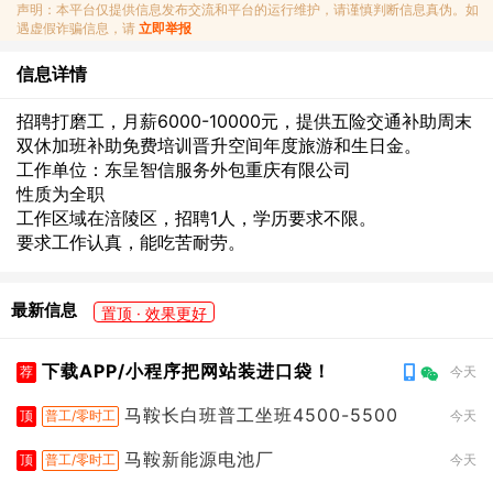
声明：本平台仅提供信息发布交流和平台的运行维护，请谨慎判断信息真伪。如
遇虚假诈骗信息，请
立即举报
信息详情
招聘打磨工，月薪6000-10000元，提供五险交通补助周末
双休加班补助免费培训晋升空间年度旅游和生日金。
工作单位：东呈智信服务外包重庆有限公司
性质为全职
工作区域在涪陵区，招聘1人，学历要求不限。
要求工作认真，能吃苦耐劳。
最新信息
置顶 · 效果更好
下载APP/小程序把网站装进口袋！
荐
今天
马鞍长白班普工坐班4500-5500
顶
普工/零时工
今天
马鞍新能源电池厂
顶
普工/零时工
今天