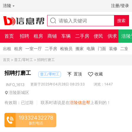
涪陵
注册/登录
首页
招聘
租房
商铺
车辆
二手房
便民
供求
涪陵
出租
租房
一室一厅
二手房
检验员
搬家
电脑
门面
装修
二室
首页
>
普工/零时工
> 招聘打磨工
招聘打磨工
置顶
收藏
普工/零时工
更新于2025年04月28日 08:25:33
浏览：1447
INFO_1613
涪陵新城区
有效期：已过期
联系时请说是在
涪陵信息帮
上看到的！
|
19332432278
拨打电话