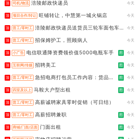
涪陵邮政快递员
顶
司机/物流
今天
旺铺转让，中慧第一城火锅店
顶
项目合作/转让
今天
涪陵邮政快递员送货员三轮车面包车
顶
普工/零时工
今天
都行
招保姆护工，照顾病人
顶
普工/零时工
今天
电信联通降资费领价值5000电瓶车手
顶
小广告
图
今天
招聘美工
顶
互联网/传媒
图
今天
急招电商打包员工作内容：货品分
顶
普工/零时工
图
今天
拣打包
马鞍大户型出租
顶
四室及以上
图
今天
高薪诚聘家具零时促销（可日结）
顶
普工/零时工
今天
高薪招聘兼职
顶
普工/零时工
图
今天
门面出租
顶
商铺/门面/店面
图
今天