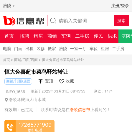
涪陵
注册/登录
首页
招聘
租房
商铺
车辆
二手房
便民
供求
涪陵
电脑
门面
出租
装修
搬家
涪陵
一室一厅
车位
租房
二手房
二
首页
>
商铺/门面/店面
> 恒大兔喜超市菜鸟驿站转让
恒大兔喜超市菜鸟驿站转让
置顶
收藏
商铺/门面/店面
更新于2025年03月31日 08:45:55
浏览：1474
INFO_1636
涪陵马鞍恒大山水城
有效期：已过期
联系时请说是在
涪陵信息帮
上看到的！
|
17265771909
拨打电话