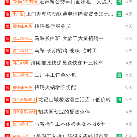
宏声桥公交车门面出租，人流大
顶
商铺/门面/店面
图
今天
上门办理移动联通电信降资费叠加无限
顶
小广告
图
今天
流
招聘餐厅服务员
顶
厨师/服务员
今天
马鞍长白班 大龄工大量招聘中
顶
普工/零时工
今天
马鞍 长期招聘 兼职 临时工
顶
普工/零时工
今天
涪陵邮政快递员送快递开三轮车
顶
司机/物流
今天
工厂手工订单外包
顶
普工/零时工
图
今天
招聘火锅墩子切配
顶
厨师/服务员
今天
龙记山城桥达漫生活店（低价转
顶
项目合作/转让
图
今天
让）
招共同创业的配送伙伴
顶
项目合作/转让
今天
马鞍操作工不体检男女不限6千
顶
普工/零时工
今天
（暑假工勿扰）好想来省钱超市宏声
顶
销售/店员
图
今天