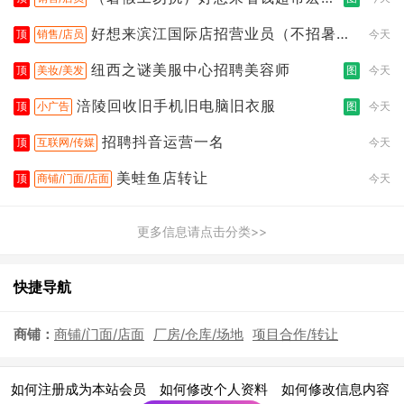
桥店
好想来滨江国际店招营业员（不招暑假
顶
销售/店员
今天
工
纽西之谜美服中心招聘美容师
顶
美妆/美发
图
今天
涪陵回收旧手机旧电脑旧衣服
顶
小广告
图
今天
招聘抖音运营一名
顶
互联网/传媒
今天
美蛙鱼店转让
顶
商铺/门面/店面
今天
更多信息请点击分类>>
快捷导航
商铺：
商铺/门面/店面
厂房/仓库/场地
项目合作/转让
|
|
|
如何注册成为本站会员
如何修改个人资料
如何修改信息内容