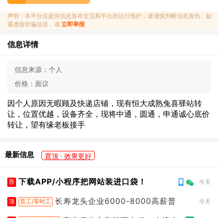
声明：本平台仅提供信息发布交流和平台的运行维护，请谨慎判断信息真伪。如
遇虚假诈骗信息，请
立即举报
信息详情
信息来源：
个人
价格：
面议
因个人原因无暇顾及快递店铺，现有恒大成熟兔喜驿站转
让，位置优越，设备齐全，现将中通，圆通，申通诚心底价
转让，望有缘老板接手
最新信息
置顶 · 效果更好
下载APP/小程序把网站装进口袋！
荐
今天
长寿龙头企业6000-8000高薪普
顶
普工/零时工
今天