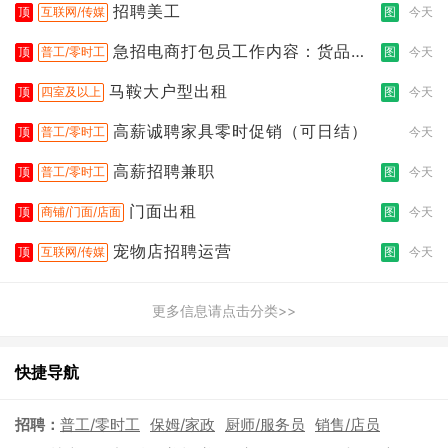
招聘美工
顶
互联网/传媒
图
今天
急招电商打包员工作内容：货品分
顶
普工/零时工
图
今天
拣打包
马鞍大户型出租
顶
四室及以上
图
今天
高薪诚聘家具零时促销（可日结）
顶
普工/零时工
今天
高薪招聘兼职
顶
普工/零时工
图
今天
门面出租
顶
商铺/门面/店面
图
今天
宠物店招聘运营
顶
互联网/传媒
图
今天
更多信息请点击分类>>
快捷导航
招聘：
普工/零时工
保姆/家政
厨师/服务员
销售/店员