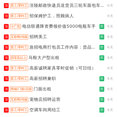
涪陵邮政快递员送货员三轮车面包车
顶
普工/零时工
今天
都行
招保姆护工，照顾病人
顶
普工/零时工
今天
电信联通降资费领价值5000电瓶车手
顶
小广告
图
今天
招聘美工
顶
互联网/传媒
图
今天
急招电商打包员工作内容：货品分
顶
普工/零时工
图
今天
拣打包
马鞍大户型出租
顶
四室及以上
图
今天
高薪诚聘家具零时促销（可日结）
顶
普工/零时工
今天
高薪招聘兼职
顶
普工/零时工
图
今天
门面出租
顶
商铺/门面/店面
图
今天
宠物店招聘运营
顶
互联网/传媒
图
今天
空调车间周结工
顶
普工/零时工
图
今天