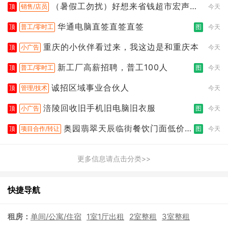
（暑假工勿扰）好想来省钱超市宏声桥
顶
销售/店员
今天
店
华通电脑直签直签直签
顶
普工/零时工
图
今天
重庆的小伙伴看过来，我这边是和重庆本
顶
小广告
今天
新工厂高薪招聘，普工100人
顶
普工/零时工
图
今天
诚招区域事业合伙人
顶
管理/技术
今天
涪陵回收旧手机旧电脑旧衣服
顶
小广告
图
今天
奥园翡翠天辰临街餐饮门面低价转
顶
项目合作/转让
图
今天
让
更多信息请点击分类>>
快捷导航
租房：
单间/公寓/住宿
1室1厅出租
2室整租
3室整租