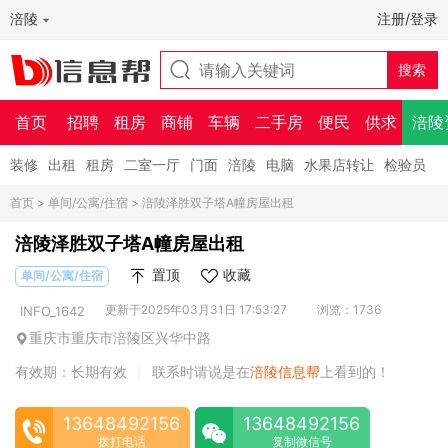
涪陵
注册/登录
首页
招聘
租房
商铺
车辆
二手房
便民
供求
涪陵
装修
出租
租房
二室一厅
门面
涪陵
电脑
水果店转让
检验员
首页
>
单间/公寓/住宿
> 涪陵泽胜双子塔A幢房屋出租
涪陵泽胜双子塔A幢房屋出租
置顶
收藏
单间/公寓/住宿
更新于2025年03月31日 17:53:27
浏览：1736
INFO_1642
重庆市重庆市涪陵区兴华中路
有效期：长期有效
联系时请说是在
涪陵信息帮
上看到的！
|
13648492156
13648492156
拨打电话
复制微信号