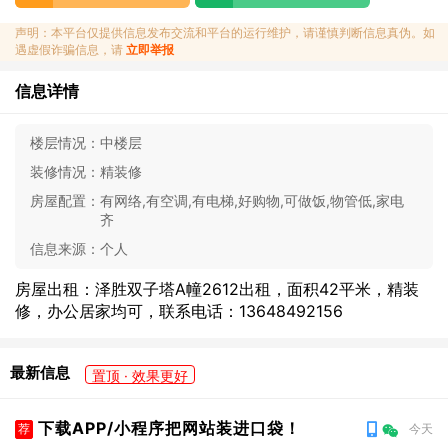
声明：本平台仅提供信息发布交流和平台的运行维护，请谨慎判断信息真伪。如
遇虚假诈骗信息，请
立即举报
信息详情
楼层情况：
中楼层
装修情况：
精装修
房屋配置：
有网络,有空调,有电梯,好购物,可做饭,物管低,家电
齐
信息来源：
个人
房屋出租：泽胜双子塔A幢2612出租，面积42平米，精装
修，办公居家均可，联系电话：13648492156
最新信息
置顶 · 效果更好
下载APP/小程序把网站装进口袋！
荐
今天