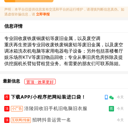
声明：本平台仅提供信息发布交流和平台的运行维护，请谨慎判断信息真伪。如
遇虚假诈骗信息，请
立即举报
信息详情
专业回收废铁废铜废铝等废旧金属，以及废空调
重庆再生资源专业回收废铁废铜废铝等废旧金属，以及废空
调冰箱洗衣机电脑等家用电器电子设备；另外包括茶楼餐厅
娱乐场所KTV等废旧物品回收；专业从事旧房危房拆除及提
供挖掘机长臂短臂租赁业务。有需要的朋友们可联系陈姐。
最新信息
置顶 · 效果更好
下载APP/小程序把网站装进口袋！
荐
今天
涪陵回收旧手机旧电脑旧衣服
顶
小广告
图
今天
招聘抖音运营一名
顶
互联网/传媒
今天