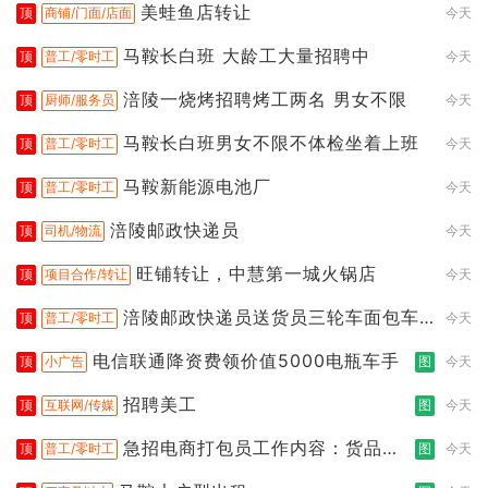
美蛙鱼店转让
顶
商铺/门面/店面
今天
马鞍长白班 大龄工大量招聘中
顶
普工/零时工
今天
涪陵一烧烤招聘烤工两名 男女不限
顶
厨师/服务员
今天
马鞍长白班男女不限不体检坐着上班
顶
普工/零时工
今天
马鞍新能源电池厂
顶
普工/零时工
今天
涪陵邮政快递员
顶
司机/物流
今天
旺铺转让，中慧第一城火锅店
顶
项目合作/转让
今天
涪陵邮政快递员送货员三轮车面包车
顶
普工/零时工
今天
都行
电信联通降资费领价值5000电瓶车手
顶
小广告
图
今天
招聘美工
顶
互联网/传媒
图
今天
急招电商打包员工作内容：货品分
顶
普工/零时工
图
今天
拣打包