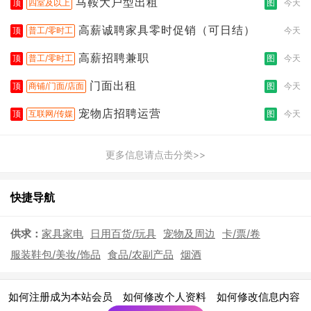
马鞍大户型出租
顶
四室及以上
图
今天
高薪诚聘家具零时促销（可日结）
顶
普工/零时工
今天
高薪招聘兼职
顶
普工/零时工
图
今天
门面出租
顶
商铺/门面/店面
图
今天
宠物店招聘运营
顶
互联网/传媒
图
今天
更多信息请点击分类>>
快捷导航
供求：
家具家电
日用百货/玩具
宠物及周边
卡/票/卷
服装鞋包/美妆/饰品
食品/农副产品
烟酒
|
|
|
如何注册成为本站会员
如何修改个人资料
如何修改信息内容