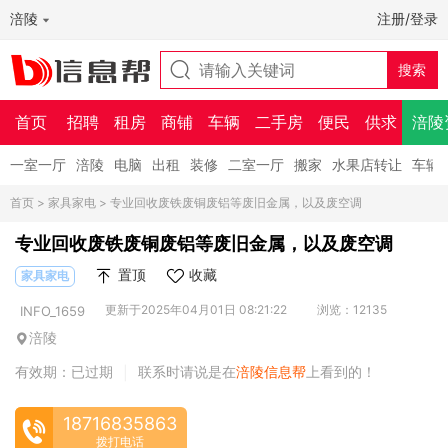
涪陵
注册/登录
首页
招聘
租房
商铺
车辆
二手房
便民
供求
涪陵
一室一厅
涪陵
电脑
出租
装修
二室一厅
搬家
水果店转让
车辆
首页
>
家具家电
> 专业回收废铁废铜废铝等废旧金属，以及废空调
专业回收废铁废铜废铝等废旧金属，以及废空调
置顶
收藏
家具家电
更新于2025年04月01日 08:21:22
浏览：12135
INFO_1659
涪陵
有效期：已过期
联系时请说是在
涪陵信息帮
上看到的！
|
18716835863
拨打电话