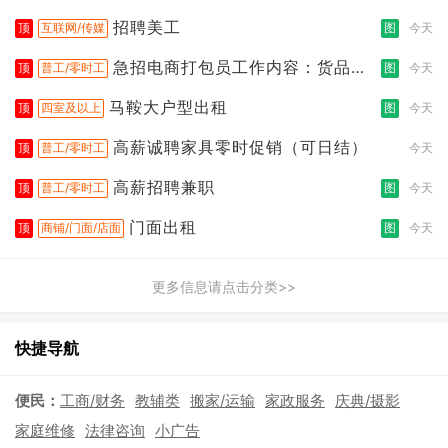
招聘美工
顶
互联网/传媒
图
今天
急招电商打包员工作内容：货品分
顶
普工/零时工
图
今天
拣打包
马鞍大户型出租
顶
四室及以上
图
今天
高薪诚聘家具零时促销（可日结）
顶
普工/零时工
今天
高薪招聘兼职
顶
普工/零时工
图
今天
门面出租
顶
商铺/门面/店面
图
今天
更多信息请点击分类>>
快捷导航
便民：
工商/财务
教辅类
搬家/运输
家政服务
庆典/摄影
家庭维修
法律咨询
小广告