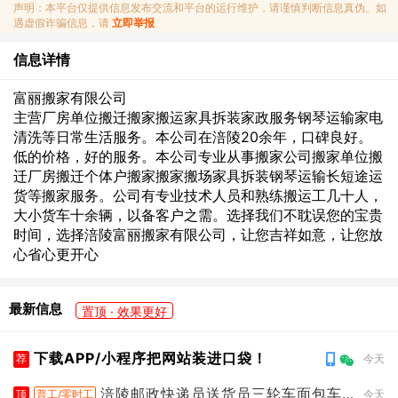
声明：本平台仅提供信息发布交流和平台的运行维护，请谨慎判断信息真伪。如
遇虚假诈骗信息，请
立即举报
信息详情
富丽搬家有限公司
主营厂房单位搬迁搬家搬运家具拆装家政服务钢琴运输家电
清洗等日常生活服务。本公司在涪陵20余年，口碑良好。
低的价格，好的服务。本公司专业从事搬家公司搬家单位搬
迁厂房搬迁个体户搬家搬家搬场家具拆装钢琴运输长短途运
货等搬家服务。公司有专业技术人员和熟练搬运工几十人，
大小货车十余辆，以备客户之需。选择我们不耽误您的宝贵
时间，选择涪陵富丽搬家有限公司，让您吉祥如意，让您放
心省心更开心
最新信息
置顶 · 效果更好
下载APP/小程序把网站装进口袋！
荐
今天
涪陵邮政快递员送货员三轮车面包车
顶
普工/零时工
今天