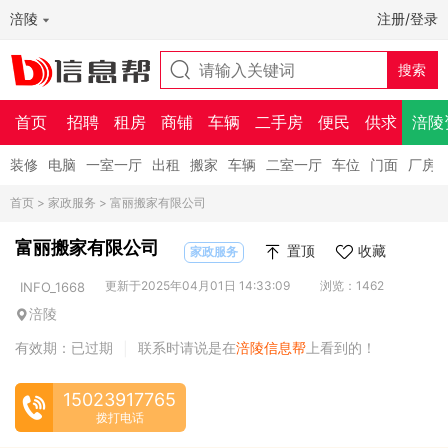
涪陵
注册/登录
首页
招聘
租房
商铺
车辆
二手房
便民
供求
涪陵
装修
电脑
一室一厅
出租
搬家
车辆
二室一厅
车位
门面
厂房
首页
>
家政服务
> 富丽搬家有限公司
富丽搬家有限公司
置顶
收藏
家政服务
更新于2025年04月01日 14:33:09
浏览：1462
INFO_1668
涪陵
有效期：已过期
联系时请说是在
涪陵信息帮
上看到的！
|
15023917765
拨打电话