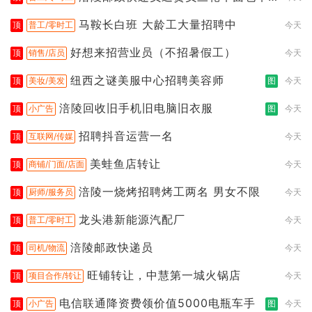
都行
马鞍长白班 大龄工大量招聘中
顶
普工/零时工
今天
好想来招营业员（不招暑假工）
顶
销售/店员
今天
纽西之谜美服中心招聘美容师
顶
美妆/美发
图
今天
涪陵回收旧手机旧电脑旧衣服
顶
小广告
图
今天
招聘抖音运营一名
顶
互联网/传媒
今天
美蛙鱼店转让
顶
商铺/门面/店面
今天
涪陵一烧烤招聘烤工两名 男女不限
顶
厨师/服务员
今天
龙头港新能源汽配厂
顶
普工/零时工
今天
涪陵邮政快递员
顶
司机/物流
今天
旺铺转让，中慧第一城火锅店
顶
项目合作/转让
今天
电信联通降资费领价值5000电瓶车手
顶
小广告
图
今天