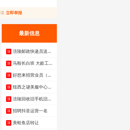
，请
立即举报
最新信息
涪陵邮政快递员送货
顶
员三轮车面包车都行
马鞍长白班 大龄工大
顶
量招聘中
好想来招营业员（不
顶
招暑假工）
纽西之谜美服中心招
顶
聘美容师
涪陵回收旧手机旧电
顶
脑旧衣服
招聘抖音运营一名
顶
美蛙鱼店转让
顶