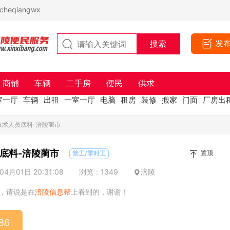
eqiangwx
发
商铺
车辆
二手房
便民
供求
室一厅
车辆
出租
一室一厅
电脑
租房
装修
搬家
门面
厂房出
技术人员底料-涪陵蔺市
底料-涪陵蔺市
置顶
普工/零时工
4月01日 20:31:08
浏览：1349
涪陵
，请说是在
涪陵信息帮
上看到的，谢谢！
86