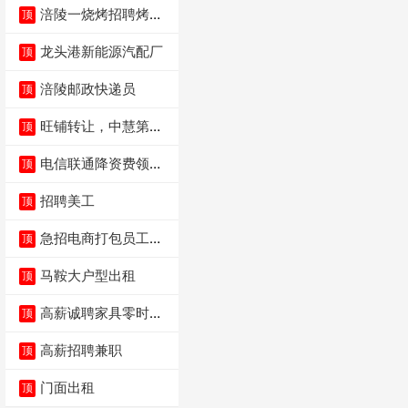
涪陵一烧烤招聘烤工
顶
两名 男女不限
龙头港新能源汽配厂
顶
涪陵邮政快递员
顶
旺铺转让，中慧第一
顶
城火锅店
电信联通降资费领价
顶
值5000电瓶车手
招聘美工
顶
急招电商打包员工作
顶
内容：货品分拣打包
马鞍大户型出租
顶
高薪诚聘家具零时促
顶
销（可日结）
高薪招聘兼职
顶
门面出租
顶