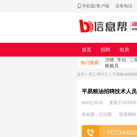
手机版/客户端
业务电话：ch
首页
招聘
租房
涪陵
车位
二
热门搜索：
检验员
首页
>
普工/零时工
> 平易粮油招聘
平易粮油招聘技术人员
更新于2025年0
INFO_1679
有效期：已过期
联系我时
|
177724402