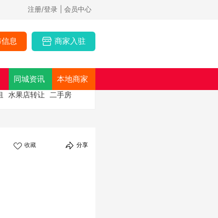
注册/登录
| 会员中心
布信息
商家入驻
同城资讯
本地商家
租
水果店转让
二手房
收藏
分享