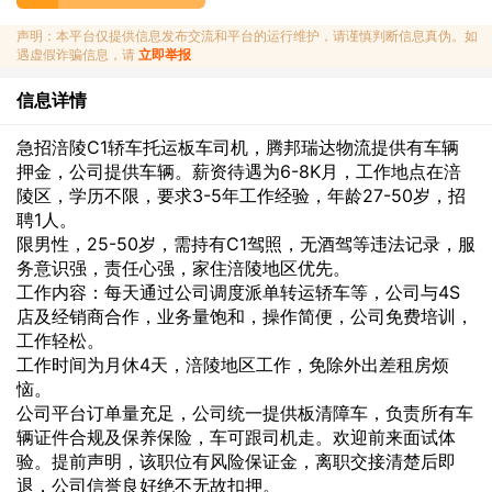
声明：本平台仅提供信息发布交流和平台的运行维护，请谨慎判断信息真伪。如
遇虚假诈骗信息，请
立即举报
信息详情
急招涪陵C1轿车托运板车司机，腾邦瑞达物流提供有车辆
押金，公司提供车辆。薪资待遇为6-8K月，工作地点在涪
陵区，学历不限，要求3-5年工作经验，年龄27-50岁，招
聘1人。
限男性，25-50岁，需持有C1驾照，无酒驾等违法记录，服
务意识强，责任心强，家住涪陵地区优先。
工作内容：每天通过公司调度派单转运轿车等，公司与4S
店及经销商合作，业务量饱和，操作简便，公司免费培训，
工作轻松。
工作时间为月休4天，涪陵地区工作，免除外出差租房烦
恼。
公司平台订单量充足，公司统一提供板清障车，负责所有车
辆证件合规及保养保险，车可跟司机走。欢迎前来面试体
验。提前声明，该职位有风险保证金，离职交接清楚后即
退，公司信誉良好绝不无故扣押。