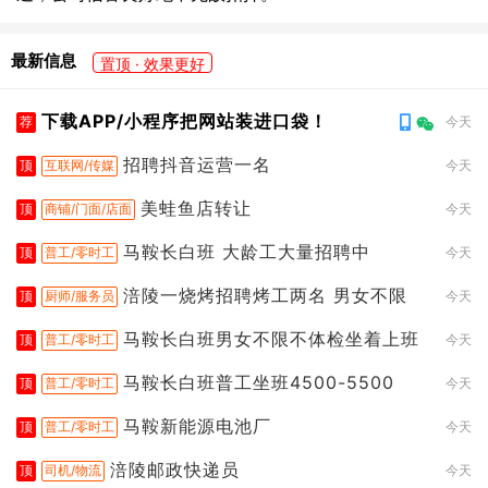
最新信息
置顶 · 效果更好
下载APP/小程序把网站装进口袋！
荐
今天
招聘抖音运营一名
顶
互联网/传媒
今天
美蛙鱼店转让
顶
商铺/门面/店面
今天
马鞍长白班 大龄工大量招聘中
顶
普工/零时工
今天
涪陵一烧烤招聘烤工两名 男女不限
顶
厨师/服务员
今天
马鞍长白班男女不限不体检坐着上班
顶
普工/零时工
今天
马鞍长白班普工坐班4500-5500
顶
普工/零时工
今天
马鞍新能源电池厂
顶
普工/零时工
今天
涪陵邮政快递员
顶
司机/物流
今天