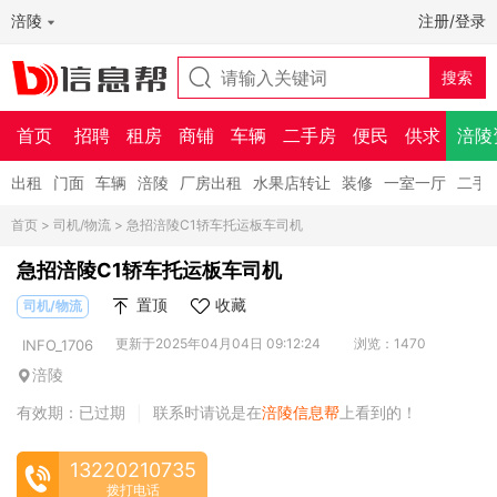
涪陵
注册/登录
首页
招聘
租房
商铺
车辆
二手房
便民
供求
涪陵
出租
门面
车辆
涪陵
厂房出租
水果店转让
装修
一室一厅
二手
首页
>
司机/物流
> 急招涪陵C1轿车托运板车司机
急招涪陵C1轿车托运板车司机
置顶
收藏
司机/物流
更新于2025年04月04日 09:12:24
浏览：1470
INFO_1706
涪陵
有效期：已过期
联系时请说是在
涪陵信息帮
上看到的！
|
13220210735
拨打电话