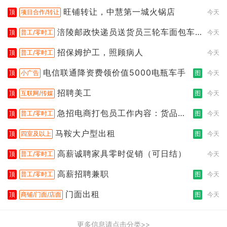
旺铺转让，中慧第一城火锅店
顶
项目合作/转让
今天
涪陵邮政快递员送货员三轮车面包车
顶
普工/零时工
今天
都行
招保姆护工，照顾病人
顶
普工/零时工
今天
电信联通降资费领价值5000电瓶车手
顶
小广告
图
今天
招聘美工
顶
互联网/传媒
图
今天
急招电商打包员工作内容：货品分
顶
普工/零时工
图
今天
拣打包
马鞍大户型出租
顶
四室及以上
图
今天
高薪诚聘家具零时促销（可日结）
顶
普工/零时工
今天
高薪招聘兼职
顶
普工/零时工
图
今天
门面出租
顶
商铺/门面/店面
图
今天
更多信息请点击分类>>