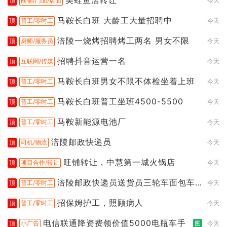
美蛙鱼店转让
顶
商铺/门面/店面
今天
马鞍长白班 大龄工大量招聘中
顶
普工/零时工
今天
涪陵一烧烤招聘烤工两名 男女不限
顶
厨师/服务员
今天
招聘抖音运营一名
顶
互联网/传媒
今天
马鞍长白班男女不限不体检坐着上班
顶
普工/零时工
今天
马鞍长白班普工坐班4500-5500
顶
普工/零时工
今天
马鞍新能源电池厂
顶
普工/零时工
今天
涪陵邮政快递员
顶
司机/物流
今天
旺铺转让，中慧第一城火锅店
顶
项目合作/转让
今天
涪陵邮政快递员送货员三轮车面包车
顶
普工/零时工
今天
都行
招保姆护工，照顾病人
顶
普工/零时工
今天
电信联通降资费领价值5000电瓶车手
顶
小广告
图
今天