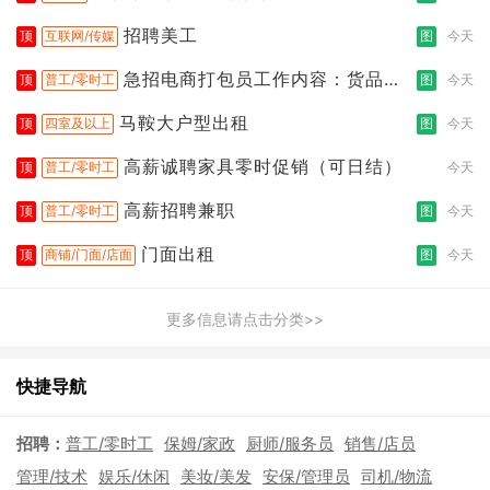
招聘美工
顶
互联网/传媒
图
今天
急招电商打包员工作内容：货品分
顶
普工/零时工
图
今天
拣打包
马鞍大户型出租
顶
四室及以上
图
今天
高薪诚聘家具零时促销（可日结）
顶
普工/零时工
今天
高薪招聘兼职
顶
普工/零时工
图
今天
门面出租
顶
商铺/门面/店面
图
今天
更多信息请点击分类>>
快捷导航
招聘：
普工/零时工
保姆/家政
厨师/服务员
销售/店员
管理/技术
娱乐/休闲
美妆/美发
安保/管理员
司机/物流