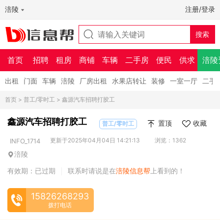
涪陵
注册/登录
首页
招聘
租房
商铺
车辆
二手房
便民
供求
涪陵
出租
门面
车辆
涪陵
厂房出租
水果店转让
装修
一室一厅
二手
首页
>
普工/零时工
> 鑫源汽车招聘打胶工
鑫源汽车招聘打胶工
置顶
收藏
普工/零时工
更新于2025年04月04日 14:21:13
浏览：1362
INFO_1714
涪陵
有效期：已过期
联系时请说是在
涪陵信息帮
上看到的！
|
15826268293
拨打电话