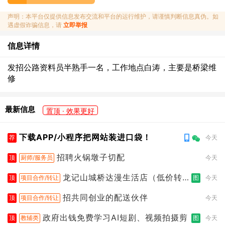
声明：本平台仅提供信息发布交流和平台的运行维护，请谨慎判断信息真伪。如
遇虚假诈骗信息，请
立即举报
信息详情
发招公路资料员半熟手一名，工作地点白涛，主要是桥梁维
修
最新信息
置顶 · 效果更好
下载APP/小程序把网站装进口袋！
荐
今天
招聘火锅墩子切配
顶
厨师/服务员
今天
龙记山城桥达漫生活店（低价转
顶
项目合作/转让
图
今天
让）
招共同创业的配送伙伴
顶
项目合作/转让
今天
政府出钱免费学习AI短剧、视频拍摄剪
顶
教辅类
图
今天