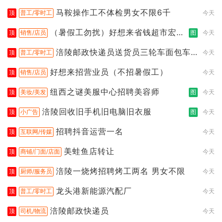
马鞍操作工不体检男女不限6千
顶
普工/零时工
今天
（暑假工勿扰）好想来省钱超市宏声
顶
销售/店员
图
今天
桥店
涪陵邮政快递员送货员三轮车面包车
顶
普工/零时工
今天
都行
好想来招营业员（不招暑假工）
顶
销售/店员
今天
纽西之谜美服中心招聘美容师
顶
美妆/美发
图
今天
涪陵回收旧手机旧电脑旧衣服
顶
小广告
图
今天
招聘抖音运营一名
顶
互联网/传媒
今天
美蛙鱼店转让
顶
商铺/门面/店面
今天
涪陵一烧烤招聘烤工两名 男女不限
顶
厨师/服务员
今天
龙头港新能源汽配厂
顶
普工/零时工
今天
涪陵邮政快递员
顶
司机/物流
今天