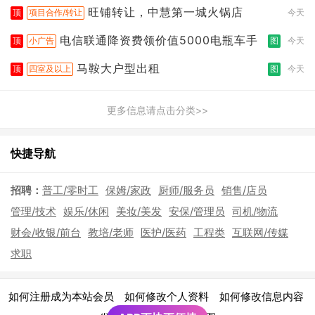
旺铺转让，中慧第一城火锅店
顶
项目合作/转让
今天
电信联通降资费领价值5000电瓶车手
顶
小广告
图
今天
马鞍大户型出租
顶
四室及以上
图
今天
更多信息请点击分类>>
快捷导航
招聘：
普工/零时工
保姆/家政
厨师/服务员
销售/店员
管理/技术
娱乐/休闲
美妆/美发
安保/管理员
司机/物流
财会/收银/前台
教培/老师
医护/医药
工程类
互联网/传媒
求职
|
|
|
如何注册成为本站会员
如何修改个人资料
如何修改信息内容
|