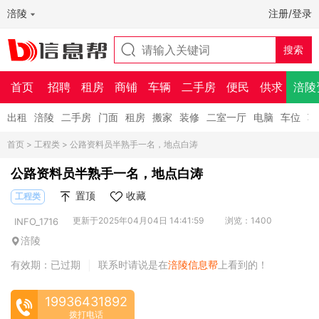
涪陵
注册/登录
首页
招聘
租房
商铺
车辆
二手房
便民
供求
涪陵
出租
涪陵
二手房
门面
租房
搬家
装修
二室一厅
电脑
车位
车
首页
>
工程类
> 公路资料员半熟手一名，地点白涛
公路资料员半熟手一名，地点白涛
置顶
收藏
工程类
更新于2025年04月04日 14:41:59
浏览：1400
INFO_1716
涪陵
有效期：已过期
联系时请说是在
涪陵信息帮
上看到的！
|
19936431892
拨打电话