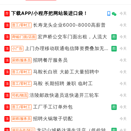
下载APP/小程序把网站装进口袋！
荐
今天
长寿龙头企业6000-8000高薪普
顶
普工/零时工
今天
宏声桥公交车门面出租，人流大
顶
商铺/门面/店面
图
今天
上门办理移动联通电信降资费叠加无限
顶
小广告
图
今天
流
招聘餐厅服务员
顶
厨师/服务员
今天
马鞍长白班 大龄工大量招聘中
顶
普工/零时工
今天
马鞍 长期招聘 兼职 临时工
顶
普工/零时工
今天
涪陵邮政快递员送快递开三轮车
顶
司机/物流
今天
工厂手工订单外包
顶
普工/零时工
图
今天
招聘火锅墩子切配
顶
厨师/服务员
今天
龙记山城桥达漫生活店（低价转
顶
项目合作/转让
图
今天