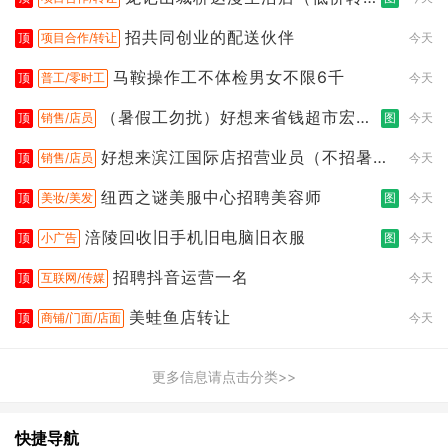
让）
招共同创业的配送伙伴
顶
项目合作/转让
今天
马鞍操作工不体检男女不限6千
顶
普工/零时工
今天
（暑假工勿扰）好想来省钱超市宏声
顶
销售/店员
图
今天
桥店
好想来滨江国际店招营业员（不招暑假
顶
销售/店员
今天
工
纽西之谜美服中心招聘美容师
顶
美妆/美发
图
今天
涪陵回收旧手机旧电脑旧衣服
顶
小广告
图
今天
招聘抖音运营一名
顶
互联网/传媒
今天
美蛙鱼店转让
顶
商铺/门面/店面
今天
更多信息请点击分类>>
快捷导航