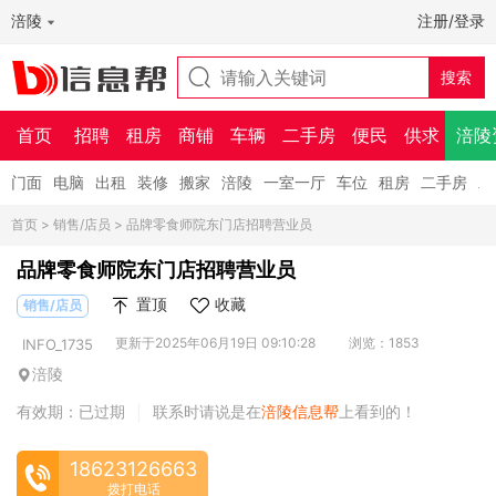
涪陵
注册/登录
首页
招聘
租房
商铺
车辆
二手房
便民
供求
涪陵
门面
电脑
出租
装修
搬家
涪陵
一室一厅
车位
租房
二手房
二
首页
>
销售/店员
> 品牌零食师院东门店招聘营业员
品牌零食师院东门店招聘营业员
置顶
收藏
销售/店员
更新于2025年06月19日 09:10:28
浏览：1853
INFO_1735
涪陵
有效期：已过期
联系时请说是在
涪陵信息帮
上看到的！
|
18623126663
拨打电话