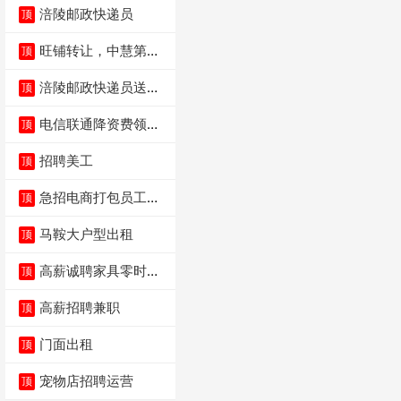
涪陵邮政快递员
顶
旺铺转让，中慧第一
顶
城火锅店
涪陵邮政快递员送货
顶
员三轮车面包车都行
电信联通降资费领价
顶
值5000电瓶车手
招聘美工
顶
急招电商打包员工作
顶
内容：货品分拣打包
马鞍大户型出租
顶
高薪诚聘家具零时促
顶
销（可日结）
高薪招聘兼职
顶
门面出租
顶
宠物店招聘运营
顶