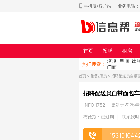
手机版/客户端
业务电话：ch
首页
招聘
租房
涪陵
电脑
出
热门搜索：
门面
首页
>
销售/店员
> 招聘配送员自带
招聘配送员自带面包车
更新于2025年0
INFO_1752
有效期：已过期
联系我时
|
153101044