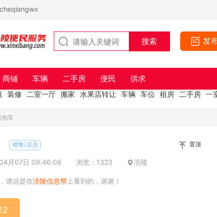
eqiangwx
发
商铺
车辆
二手房
便民
供求
租
装修
二室一厅
搬家
水果店转让
车辆
车位
租房
二手房
一
面包车
置顶
销售/店员
4月07日 09:46:06
浏览：1323
涪陵
，请说是在
涪陵信息帮
上看到的，谢谢！
22