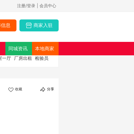
注册/登录
| 会员中心
布信息
商家入驻
同城资讯
本地商家
室一厅
厂房出租
检验员
收藏
分享