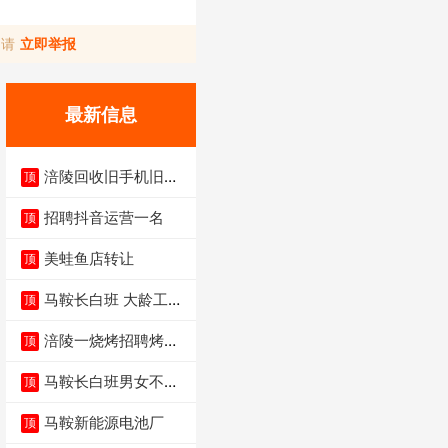
，请
立即举报
最新信息
涪陵回收旧手机旧电
顶
脑旧衣服
招聘抖音运营一名
顶
美蛙鱼店转让
顶
马鞍长白班 大龄工大
顶
量招聘中
涪陵一烧烤招聘烤工
顶
两名 男女不限
马鞍长白班男女不限
顶
不体检坐着上班
马鞍新能源电池厂
顶