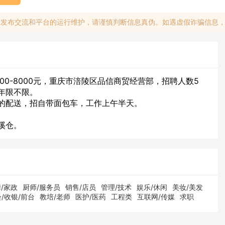
息发布交流和平台的运行维护，请谨慎判断信息真伪。如遇虚假诈骗信息
00-8000元，重庆市涪陵区品信商贸经营部，招聘人数5
年限不限。
的配送，招自带面包车，工作上午半天。
溪仓。
/家政
厨师/服务员
销售/店员
管理/技术
娱乐/休闲
美妆/美发
/收银/前台
教培/老师
医护/医药
工程类
互联网/传媒
求职