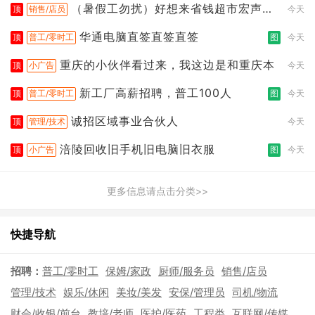
（暑假工勿扰）好想来省钱超市宏声桥
顶
销售/店员
今天
店
华通电脑直签直签直签
顶
普工/零时工
图
今天
重庆的小伙伴看过来，我这边是和重庆本
顶
小广告
今天
新工厂高薪招聘，普工100人
顶
普工/零时工
图
今天
诚招区域事业合伙人
顶
管理/技术
今天
涪陵回收旧手机旧电脑旧衣服
顶
小广告
图
今天
更多信息请点击分类>>
快捷导航
招聘：
普工/零时工
保姆/家政
厨师/服务员
销售/店员
管理/技术
娱乐/休闲
美妆/美发
安保/管理员
司机/物流
财会/收银/前台
教培/老师
医护/医药
工程类
互联网/传媒