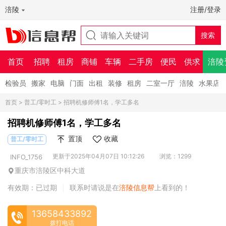
涪陵
注册/登录
首页
招聘
租房
商铺
车辆
二手房
便民
供求
涪陵
检验员
搬家
电脑
门面
出租
装修
租房
二室一厅
涪陵
水果店
首页
>
普工/零时工
> 招聘机修师傅1名，学工多名
招聘机修师傅1名，学工多名
置顶
收藏
普工/零时工
更新于2025年04月07日 10:12:26
浏览：1299
INFO_1756
重庆市涪陵区中科大道
有效期：已过期
联系时请说是在
涪陵信息帮
上看到的！
|
13658433892
拨打电话