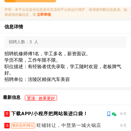
声明：本平台仅提供信息发布交流和平台的运行维护，请谨慎判断信息真伪。如
遇虚假诈骗信息，请
立即举报
信息详情
招聘人数：
3 人
招聘机修师傅1名，学工多名，薪资面议。
学历不限，工作年限不限。
职位描述：有经验者优先录取，学工随时欢迎，老板脾气
好。
招聘单位：涪陵区精保汽车美容
最新信息
置顶 · 效果更好
下载APP/小程序把网站装进口袋！
荐
今天
旺铺转让，中慧第一城火锅店
顶
项目合作/转让
今天