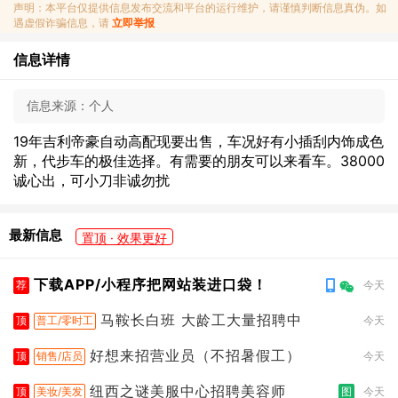
声明：本平台仅提供信息发布交流和平台的运行维护，请谨慎判断信息真伪。如
遇虚假诈骗信息，请
立即举报
信息详情
信息来源：
个人
19年吉利帝豪自动高配现要出售，车况好有小插刮内饰成色
新，代步车的极佳选择。有需要的朋友可以来看车。38000
诚心出，可小刀非诚勿扰
最新信息
置顶 · 效果更好
下载APP/小程序把网站装进口袋！
荐
今天
马鞍长白班 大龄工大量招聘中
顶
普工/零时工
今天
好想来招营业员（不招暑假工）
顶
销售/店员
今天
纽西之谜美服中心招聘美容师
顶
美妆/美发
图
今天