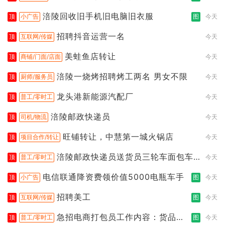
涪陵回收旧手机旧电脑旧衣服
顶
小广告
图
今天
招聘抖音运营一名
顶
互联网/传媒
今天
美蛙鱼店转让
顶
商铺/门面/店面
今天
涪陵一烧烤招聘烤工两名 男女不限
顶
厨师/服务员
今天
龙头港新能源汽配厂
顶
普工/零时工
今天
涪陵邮政快递员
顶
司机/物流
今天
旺铺转让，中慧第一城火锅店
顶
项目合作/转让
今天
涪陵邮政快递员送货员三轮车面包车
顶
普工/零时工
今天
都行
电信联通降资费领价值5000电瓶车手
顶
小广告
图
今天
招聘美工
顶
互联网/传媒
图
今天
急招电商打包员工作内容：货品分
顶
普工/零时工
图
今天