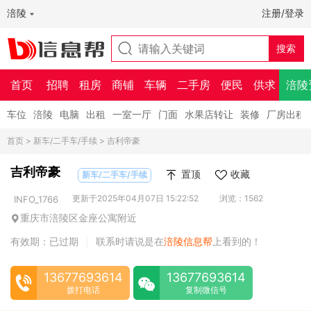
涪陵
注册/登录
首页
招聘
租房
商铺
车辆
二手房
便民
供求
涪陵
车位
涪陵
电脑
出租
一室一厅
门面
水果店转让
装修
厂房出租
首页
>
新车/二手车/手续
> 吉利帝豪
吉利帝豪
置顶
收藏
新车/二手车/手续
更新于2025年04月07日 15:22:52
浏览：1562
INFO_1766
重庆市涪陵区金座公寓附近
有效期：已过期
联系时请说是在
涪陵信息帮
上看到的！
|
13677693614
13677693614
拨打电话
复制微信号