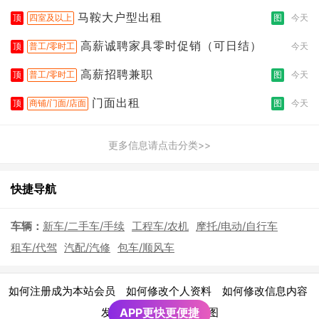
拣打包
马鞍大户型出租
顶
四室及以上
图
今天
高薪诚聘家具零时促销（可日结）
顶
普工/零时工
今天
高薪招聘兼职
顶
普工/零时工
图
今天
门面出租
顶
商铺/门面/店面
图
今天
更多信息请点击分类>>
快捷导航
车辆：
新车/二手车/手续
工程车/农机
摩托/电动/自行车
租车/代驾
汽配/汽修
包车/顺风车
|
|
|
如何注册成为本站会员
如何修改个人资料
如何修改信息内容
|
发布广告须知
APP更快更便捷
网站地图