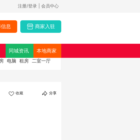
注册/登录
| 会员中心
布信息
商家入驻
同城资讯
本地商家
房
电脑
租房
二室一厅
收藏
分享