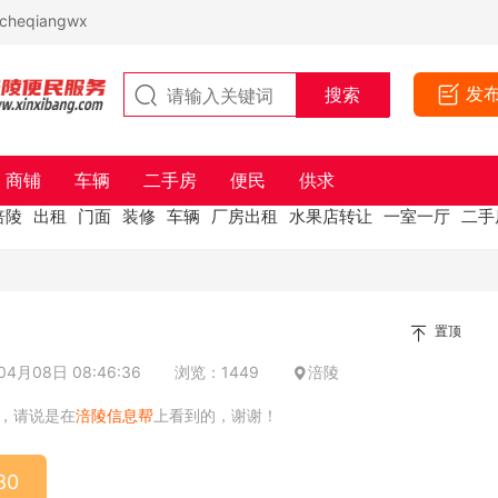
eqiangwx
发
商铺
车辆
二手房
便民
供求
涪陵
出租
门面
装修
车辆
厂房出租
水果店转让
一室一厅
二手
置顶
4月08日 08:46:36
浏览：1449
涪陵
，请说是在
涪陵信息帮
上看到的，谢谢！
80