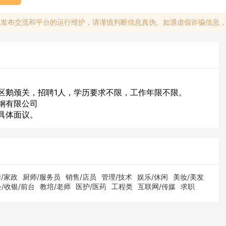
息发布交流和平台的运行维护，请谨慎判断信息真伪。如遇虚假诈骗信息
区鹅颈关，招聘1人，学历要求不限，工作年限不限。
钢有限公司
具体面议。
/家政
厨师/服务员
销售/店员
管理/技术
娱乐/休闲
美妆/美发
/收银/前台
教培/老师
医护/医药
工程类
互联网/传媒
求职