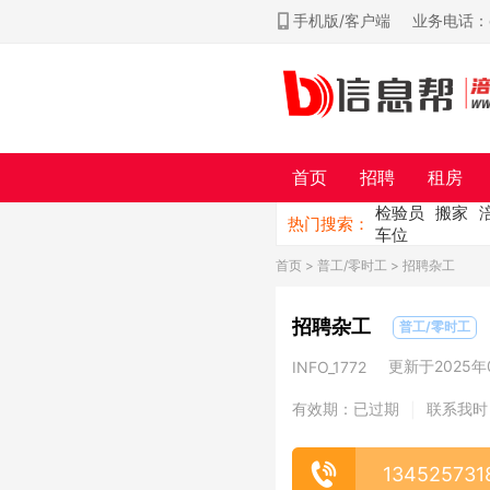
手机版/客户端
业务电话：ch
首页
招聘
租房
检验员
搬家
热门搜索：
车位
首页
>
普工/零时工
> 招聘杂工
招聘杂工
普工/零时工
更新于2025年0
INFO_1772
有效期：已过期
联系我时
|
134525731