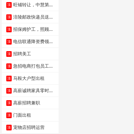
旺铺转让，中慧第一
顶
城火锅店
涪陵邮政快递员送货
顶
员三轮车面包车都行
招保姆护工，照顾病
顶
人
电信联通降资费领价
顶
值5000电瓶车手
招聘美工
顶
急招电商打包员工作
顶
内容：货品分拣打包
马鞍大户型出租
顶
高薪诚聘家具零时促
顶
销（可日结）
高薪招聘兼职
顶
门面出租
顶
宠物店招聘运营
顶