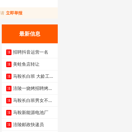
，请
立即举报
最新信息
招聘抖音运营一名
顶
美蛙鱼店转让
顶
马鞍长白班 大龄工大
顶
量招聘中
涪陵一烧烤招聘烤工
顶
两名 男女不限
马鞍长白班男女不限
顶
不体检坐着上班
马鞍新能源电池厂
顶
涪陵邮政快递员
顶