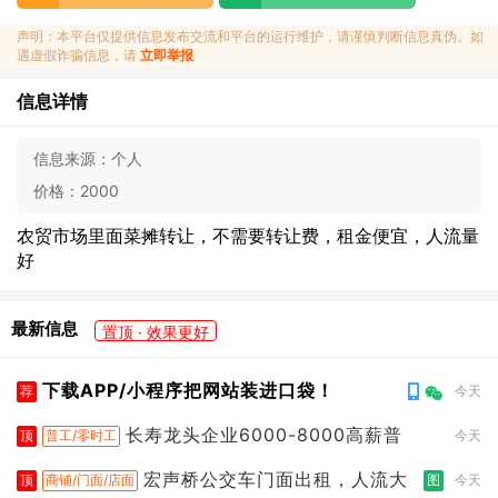
声明：本平台仅提供信息发布交流和平台的运行维护，请谨慎判断信息真伪。如
遇虚假诈骗信息，请
立即举报
信息详情
信息来源：
个人
价格：
2000
农贸市场里面菜摊转让，不需要转让费，租金便宜，人流量
好
最新信息
置顶 · 效果更好
下载APP/小程序把网站装进口袋！
荐
今天
长寿龙头企业6000-8000高薪普
顶
普工/零时工
今天
宏声桥公交车门面出租，人流大
顶
商铺/门面/店面
图
今天