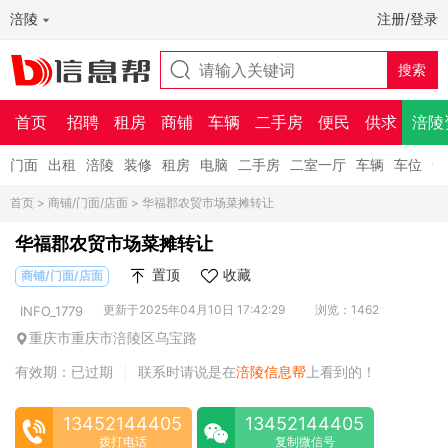
涪陵
注册/登录
首页
招聘
租房
商铺
车辆
二手房
便民
供求
涪陵
门面
出租
涪陵
装修
租房
电脑
二手房
二室一厅
车辆
车位
一
首页
>
商铺/门面/店面
> 华福郡农贸市场菜摊转让
华福郡农贸市场菜摊转让
置顶
收藏
商铺/门面/店面
更新于2025年04月10日 17:42:29
浏览：1462
INFO_1779
重庆市重庆市涪陵区乌宝路
有效期：已过期
联系时请说是在
涪陵信息帮
上看到的！
|
13452144405
13452144405
拨打电话
复制微信号