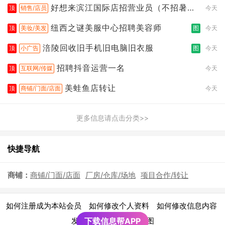
好想来滨江国际店招营业员（不招暑假
顶
销售/店员
今天
工
纽西之谜美服中心招聘美容师
顶
美妆/美发
图
今天
涪陵回收旧手机旧电脑旧衣服
顶
小广告
图
今天
招聘抖音运营一名
顶
互联网/传媒
今天
美蛙鱼店转让
顶
商铺/门面/店面
今天
更多信息请点击分类>>
快捷导航
商铺：
商铺/门面/店面
厂房/仓库/场地
项目合作/转让
|
|
|
如何注册成为本站会员
如何修改个人资料
如何修改信息内容
|
发布广告须知
下载信息帮APP
网站地图