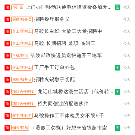
上门办理移动联通电信降资费叠加无限
顶
小广告
图
今天
流
招聘餐厅服务员
顶
厨师/服务员
今天
马鞍长白班 大龄工大量招聘中
顶
普工/零时工
今天
马鞍 长期招聘 兼职 临时工
顶
普工/零时工
今天
涪陵邮政快递员送快递开三轮车
顶
司机/物流
今天
工厂手工订单外包
顶
普工/零时工
图
今天
招聘火锅墩子切配
顶
厨师/服务员
今天
龙记山城桥达漫生活店（低价转
顶
项目合作/转让
图
今天
让）
招共同创业的配送伙伴
顶
项目合作/转让
今天
马鞍操作工不体检男女不限6千
顶
普工/零时工
今天
（暑假工勿扰）好想来省钱超市宏声
顶
销售/店员
图
今天
桥店