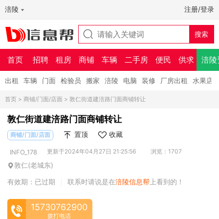
涪陵
注册/登录
首页
招聘
租房
商铺
车辆
二手房
便民
供求
涪陵
出租
车辆
门面
检验员
搬家
涪陵
电脑
装修
厂房出租
水果店
首页
>
商铺/门面/店面
> 敦仁街道建涪路门面商铺转让
敦仁街道建涪路门面商铺转让
置顶
收藏
商铺/门面/店面
更新于2024年04月27日 21:25:56
浏览：1707
INFO_178
敦仁(老城东)
有效期：已过期
联系时请说是在
涪陵信息帮
上看到的！
|
15730762900
拨打电话