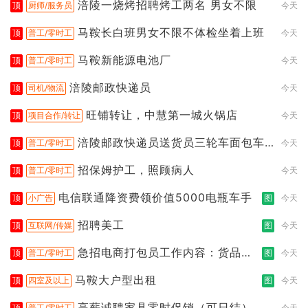
涪陵一烧烤招聘烤工两名 男女不限
顶
厨师/服务员
今天
马鞍长白班男女不限不体检坐着上班
顶
普工/零时工
今天
马鞍新能源电池厂
顶
普工/零时工
今天
涪陵邮政快递员
顶
司机/物流
今天
旺铺转让，中慧第一城火锅店
顶
项目合作/转让
今天
涪陵邮政快递员送货员三轮车面包车
顶
普工/零时工
今天
都行
招保姆护工，照顾病人
顶
普工/零时工
今天
电信联通降资费领价值5000电瓶车手
顶
小广告
图
今天
招聘美工
顶
互联网/传媒
图
今天
急招电商打包员工作内容：货品分
顶
普工/零时工
图
今天
拣打包
马鞍大户型出租
顶
四室及以上
图
今天
高薪诚聘家具零时促销（可日结）
顶
普工/零时工
今天