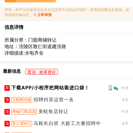
声明：本平台仅提供信息发布交流和平台的运行维护，请谨慎判断信息真伪。如
遇虚假诈骗信息，请
立即举报
信息详情
所属分类：门面商铺转让
地址：涪陵区敦仁街道建涪路
详细描述:水电齐全
最新信息
置顶 · 效果更好
下载APP/小程序把网站装进口袋！
荐
今天
招聘抖音运营一名
顶
互联网/传媒
今天
美蛙鱼店转让
顶
商铺/门面/店面
今天
马鞍长白班 大龄工大量招聘中
顶
普工/零时工
今天