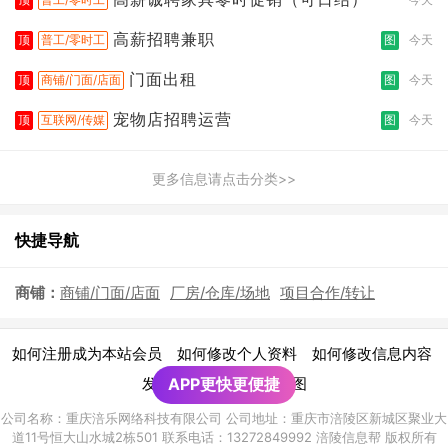
高薪招聘兼职
顶
普工/零时工
图
今天
门面出租
顶
商铺/门面/店面
图
今天
宠物店招聘运营
顶
互联网/传媒
图
今天
更多信息请点击分类>>
快捷导航
商铺：
商铺/门面/店面
厂房/仓库/场地
项目合作/转让
|
|
|
如何注册成为本站会员
如何修改个人资料
如何修改信息内容
|
发布广告须知
APP更快更便捷
网站地图
公司名称：重庆涪乐网络科技有限公司 公司地址：重庆市涪陵区新城区聚业大
道11号恒大山水城2栋501 联系电话：13272849992 涪陵信息帮 版权所有