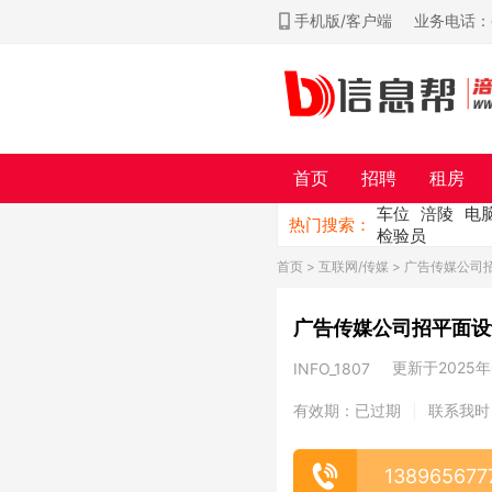
手机版/客户端
业务电话：ch
首页
招聘
租房
车位
涪陵
电
热门搜索：
检验员
首页
>
互联网/传媒
> 广告传媒公司
广告传媒公司招平面设
更新于2025年0
INFO_1807
有效期：已过期
联系我时
|
138965677