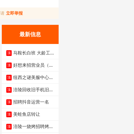
，请
立即举报
最新信息
马鞍长白班 大龄工大
顶
量招聘中
好想来招营业员（不
顶
招暑假工）
纽西之谜美服中心招
顶
聘美容师
涪陵回收旧手机旧电
顶
脑旧衣服
招聘抖音运营一名
顶
美蛙鱼店转让
顶
涪陵一烧烤招聘烤工
顶
两名 男女不限