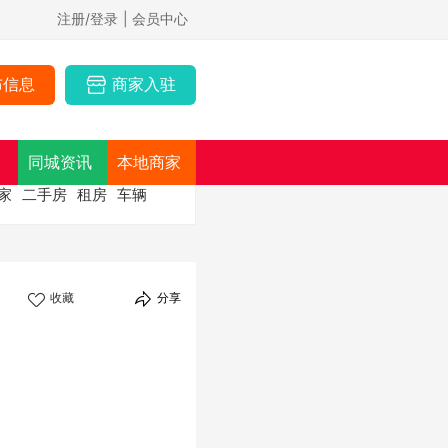
注册/登录
| 会员中心
布信息
商家入驻
同城资讯
本地商家
家
二手房
租房
车辆
收藏
分享