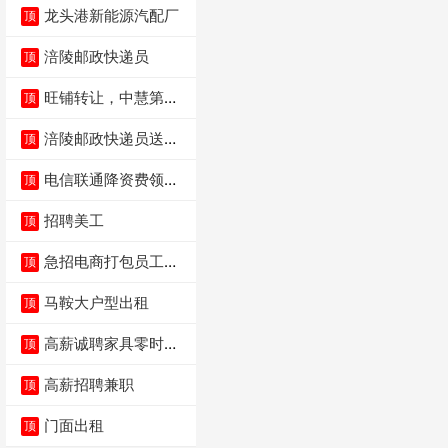
龙头港新能源汽配厂
顶
涪陵邮政快递员
顶
旺铺转让，中慧第一
顶
城火锅店
涪陵邮政快递员送货
顶
员三轮车面包车都行
电信联通降资费领价
顶
值5000电瓶车手
招聘美工
顶
急招电商打包员工作
顶
内容：货品分拣打包
马鞍大户型出租
顶
高薪诚聘家具零时促
顶
销（可日结）
高薪招聘兼职
顶
门面出租
顶