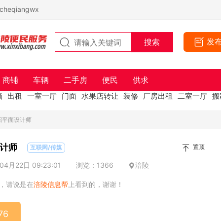
eqiangwx
发
商铺
车辆
二手房
便民
供求
脑
出租
一室一厅
门面
水果店转让
装修
厂房出租
二室一厅
搬
招平面设计师
计师
置顶
互联网/传媒
4月22日 09:23:01
浏览：1366
涪陵
，请说是在
涪陵信息帮
上看到的，谢谢！
76