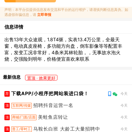
声明：本平台仅提供信息发布交流和平台的运行维护，请谨慎判断信息真伪。如
遇虚假诈骗信息，请
立即举报
信息详情
出售13年大众途观，1.8T4驱，实表13.4万公里，全最天
窗，电动真皮座椅，多功能方向盘，倒车影像等等配置丰
富，发变工况非常好，4条米其林轮胎，，无事故水泡火
烧，交强险到明年，价格便宜喜欢来联系
最新信息
置顶 · 效果更好
下载APP/小程序把网站装进口袋！
荐
今天
招聘抖音运营一名
顶
互联网/传媒
今天
美蛙鱼店转让
顶
商铺/门面/店面
今天
马鞍长白班 大龄工大量招聘中
顶
普工/零时工
今天