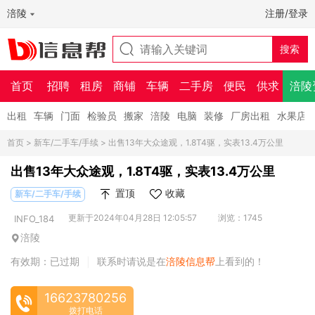
涪陵
注册/登录
首页
招聘
租房
商铺
车辆
二手房
便民
供求
涪陵
出租
车辆
门面
检验员
搬家
涪陵
电脑
装修
厂房出租
水果店
首页
>
新车/二手车/手续
> 出售13年大众途观，1.8T4驱，实表13.4万公里
出售13年大众途观，1.8T4驱，实表13.4万公里
置顶
收藏
新车/二手车/手续
更新于2024年04月28日 12:05:57
浏览：1745
INFO_184
涪陵
有效期：已过期
联系时请说是在
涪陵信息帮
上看到的！
|
16623780256
拨打电话