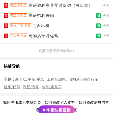
高薪诚聘家具零时促销（可日结）
顶
普工/零时工
今天
高薪招聘兼职
顶
普工/零时工
图
今天
门面出租
顶
商铺/门面/店面
图
今天
宠物店招聘运营
顶
互联网/传媒
图
今天
更多信息请点击分类>>
快捷导航
车辆：
新车/二手车/手续
工程车/农机
摩托/电动/自行车
租车/代驾
汽配/汽修
包车/顺风车
|
|
|
如何注册成为本站会员
如何修改个人资料
如何修改信息内容
|
发布广告须知
APP更快更便捷
网站地图