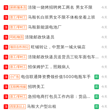
涪陵一烧烤招聘烤工两名 男女不限
顶
厨师/服务员
今天
马鞍长白班男女不限不体检坐着上班
顶
普工/零时工
今天
马鞍新能源电池厂
顶
普工/零时工
今天
涪陵邮政快递员
顶
司机/物流
今天
旺铺转让，中慧第一城火锅店
顶
项目合作/转让
今天
涪陵邮政快递员送货员三轮车面包车
顶
普工/零时工
今天
都行
招保姆护工，照顾病人
顶
普工/零时工
今天
电信联通降资费领价值5000电瓶车手
顶
小广告
图
今天
招聘美工
顶
互联网/传媒
图
今天
急招电商打包员工作内容：货品分
顶
普工/零时工
图
今天
拣打包
马鞍大户型出租
顶
四室及以上
图
今天