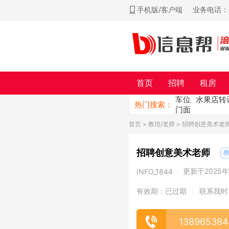
手机版/客户端
业务电话：ch
首页
招聘
租房
车位
水果店转
热门搜索：
门面
首页
>
教培/老师
> 招聘创意美术老
招聘创意美术老师
教
更新于2025年0
INFO_1844
有效期：已过期
联系我时
|
138965384