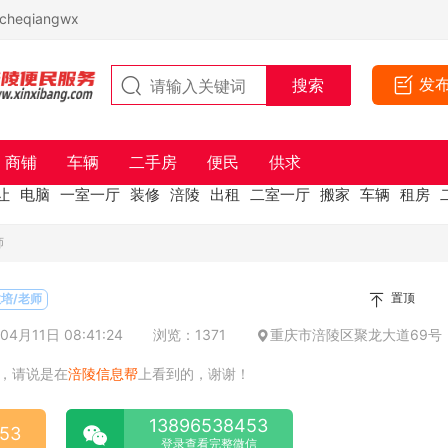
eqiangwx
发
商铺
车辆
二手房
便民
供求
让
电脑
一室一厅
装修
涪陵
出租
二室一厅
搬家
车辆
租房
师
置顶
培/老师
4月11日 08:41:24
浏览：1371
重庆市涪陵区聚龙大道69号
，请说是在
涪陵信息帮
上看到的，谢谢！
13896538453
53
登录查看完整微信