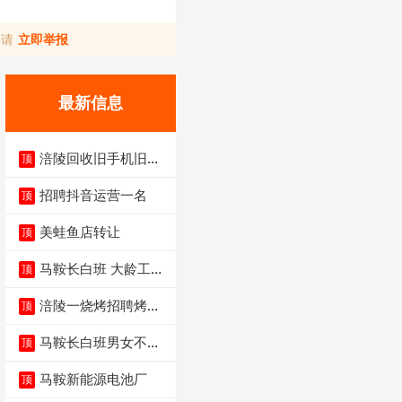
，请
立即举报
最新信息
涪陵回收旧手机旧电
顶
脑旧衣服
招聘抖音运营一名
顶
美蛙鱼店转让
顶
马鞍长白班 大龄工大
顶
量招聘中
涪陵一烧烤招聘烤工
顶
两名 男女不限
马鞍长白班男女不限
顶
不体检坐着上班
马鞍新能源电池厂
顶