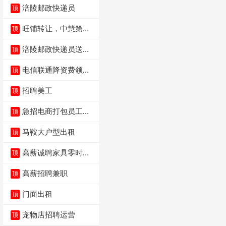
涪陵邮政快递员
顶
旺铺转让，中慧第一
顶
城火锅店
涪陵邮政快递员送货
顶
员三轮车面包车都行
电信联通降资费领价
顶
值5000电瓶车手
招聘美工
顶
急招电商打包员工作
顶
内容：货品分拣打包
马鞍大户型出租
顶
高薪诚聘家具零时促
顶
销（可日结）
高薪招聘兼职
顶
门面出租
顶
宠物店招聘运营
顶