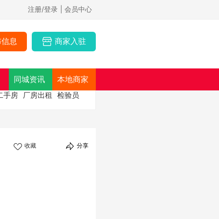
注册/登录
| 会员中心
布信息
商家入驻
同城资讯
本地商家
二手房
厂房出租
检验员
收藏
分享