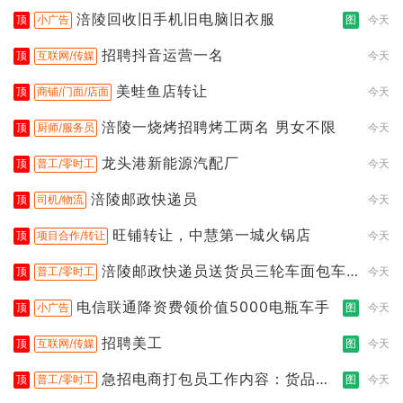
涪陵回收旧手机旧电脑旧衣服
顶
小广告
图
今天
招聘抖音运营一名
顶
互联网/传媒
今天
美蛙鱼店转让
顶
商铺/门面/店面
今天
涪陵一烧烤招聘烤工两名 男女不限
顶
厨师/服务员
今天
龙头港新能源汽配厂
顶
普工/零时工
今天
涪陵邮政快递员
顶
司机/物流
今天
旺铺转让，中慧第一城火锅店
顶
项目合作/转让
今天
涪陵邮政快递员送货员三轮车面包车
顶
普工/零时工
今天
都行
电信联通降资费领价值5000电瓶车手
顶
小广告
图
今天
招聘美工
顶
互联网/传媒
图
今天
急招电商打包员工作内容：货品分
顶
普工/零时工
图
今天
拣打包