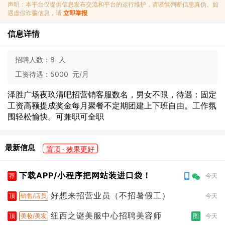
声明：本平台仅提供信息发布交流和平台的运行维护，请谨慎判断信息真伪。如
遇虚假诈骗信息，请
立即举报
信息详情
招聘人数：
8 人
工资待遇：
5000 元/月
泽胜广场夜玖清吧招营销客服数名，男女不限，待遇：固定
工资高额提成奖金每月聚餐不定期团建上下班自由。工作氛
围轻松愉快。可兼职可全职
最新信息
置顶 · 效果更好
下载APP/小程序把网站装进口袋！
荐
今天
好想来招营业员（不招暑假工）
顶
销售/店员
今天
纽西之谜美服中心招聘美容师
顶
美妆/美发
图
今天