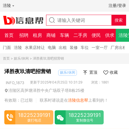
涪陵
注册/登录
首页
招聘
租房
商铺
车辆
二手房
便民
供求
涪陵
门面
涪陵
水果店转让
电脑
出租
装修
车位
一室一厅
厂房出租
首页
>
娱乐/休闲
> 泽胜夜玖清吧招营销
泽胜夜玖清吧招营销
置顶
收藏
娱乐/休闲
更新于2025年04月25日 10:31:29
浏览：1861
INFO_1873
涪陵区高笋塘泽胜中央广场双子塔B栋25楼
有效期：已过期
联系时请说是在
涪陵信息帮
上看到的！
|
18225239191
18225239191
拨打电话
复制微信号