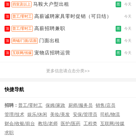
马鞍大户型出租
顶
四室及以上
图
今天
高薪诚聘家具零时促销（可日结）
顶
普工/零时工
今天
高薪招聘兼职
顶
普工/零时工
图
今天
门面出租
顶
商铺/门面/店面
图
今天
宠物店招聘运营
顶
互联网/传媒
图
今天
更多信息请点击分类>>
快捷导航
招聘：
普工/零时工
保姆/家政
厨师/服务员
销售/店员
管理/技术
娱乐/休闲
美妆/美发
安保/管理员
司机/物流
财会/收银/前台
教培/老师
医护/医药
工程类
互联网/传媒
求职