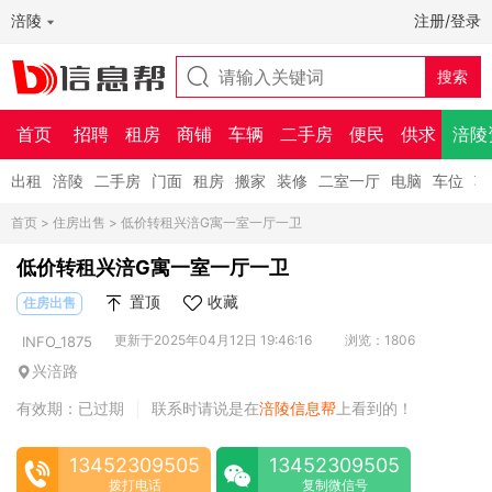
涪陵
注册/登录
首页
招聘
租房
商铺
车辆
二手房
便民
供求
涪陵
出租
涪陵
二手房
门面
租房
搬家
装修
二室一厅
电脑
车位
车
首页
>
住房出售
> 低价转租兴涪G寓一室一厅一卫
低价转租兴涪G寓一室一厅一卫
置顶
收藏
住房出售
更新于2025年04月12日 19:46:16
浏览：1806
INFO_1875
兴涪路
有效期：已过期
联系时请说是在
涪陵信息帮
上看到的！
|
13452309505
13452309505
拨打电话
复制微信号