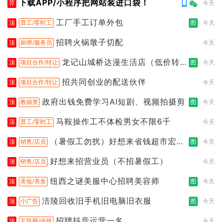
下载APP/小程序把网站装进口袋！
荐
今天
工厂手工订单外包
顶
普工/零时工
图
今天
招聘火锅墩子切配
顶
厨师/服务员
今天
龙记山城桥达漫生活店（低价转
顶
项目合作/转让
图
今天
让）
招共同创业的配送伙伴
顶
项目合作/转让
今天
政府出钱免费学习AI短剧、视频拍摄剪
顶
教辅类
图
今天
马鞍操作工不体检男女不限6千
顶
普工/零时工
今天
（暑假工勿扰）好想来省钱超市宏声
顶
销售/店员
图
今天
桥店
好想来招营业员（不招暑假工）
顶
销售/店员
今天
纽西之谜美服中心招聘美容师
顶
美妆/美发
图
今天
涪陵回收旧手机旧电脑旧衣服
顶
小广告
图
今天
招聘抖音运营一名
顶
互联网/传媒
今天