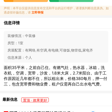
声明：本平台仅提供信息发布交流和平台的运行维护，请谨慎判断信息真伪。如
遇虚假诈骗信息，请
立即举报
信息详情
装修情况：
中装修
房型：
1室
房屋配置：
有网络,有空调,有电梯,可做饭,物管低,家电齐
信息来源：
个人
面积35平米，之前自己住。有燃气灶，热水器，冰箱，洗
衣机，空调，宽带，沙发，1.8米大床，2.7米阳台。由于工
作原因近几年都不住，所以租出来，价格380每月，押一付
三，包含宽带费和物业费，租户仅需再自己出水电气费。
最新信息
置顶 · 效果更好