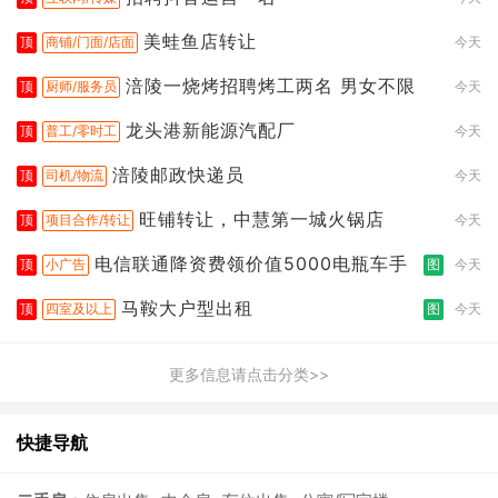
美蛙鱼店转让
顶
商铺/门面/店面
今天
涪陵一烧烤招聘烤工两名 男女不限
顶
厨师/服务员
今天
龙头港新能源汽配厂
顶
普工/零时工
今天
涪陵邮政快递员
顶
司机/物流
今天
旺铺转让，中慧第一城火锅店
顶
项目合作/转让
今天
电信联通降资费领价值5000电瓶车手
顶
小广告
图
今天
马鞍大户型出租
顶
四室及以上
图
今天
更多信息请点击分类>>
快捷导航