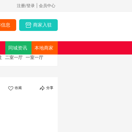
注册/登录
| 会员中心
布信息
商家入驻
同城资讯
本地商家
让
二室一厅
一室一厅
收藏
分享