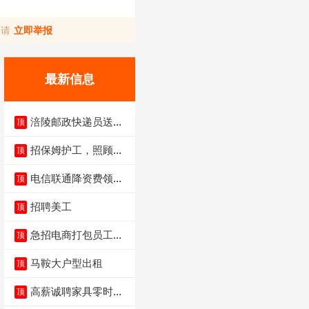
，请
立即举报
最新信息
涪陵邮政快递员送货
顶
员三轮车面包车都行
招保姆护工，照顾病
顶
人
电信联通降资费领价
顶
值5000电瓶车手
招聘美工
顶
急招电商打包员工作
顶
内容：货品分拣打包
马鞍大户型出租
顶
高薪诚聘家具零时促
顶
销（可日结）