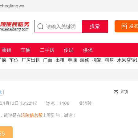
eqiangwx
发
商铺
车辆
二手房
便民
供求
车辆
车位
厂房出租
门面
出租
电脑
装修
搬家
租房
水果店转
置顶
政
4月13日 13:22:17
浏览：1408
涪陵
，请说是在
涪陵信息帮
上看到的，谢谢！
55