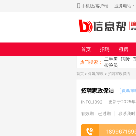
手机版/客户端
业务电话：ch
首页
招聘
租房
二手房
涪陵
热门搜索：
检验员
首页
>
保姆/家政
> 招聘家政保洁
招聘家政保洁
保姆/家
更新于2025年0
INFO_1892
有效期：已过期
联系我时
|
189967169