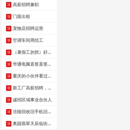
高薪招聘兼职
顶
门面出租
顶
宠物店招聘运营
顶
空调车间周结工
顶
（暑假工勿扰）好想
顶
来省钱超市宏声桥店
华通电脑直签直签直
顶
签
重庆的小伙伴看过
顶
来，我这边是和重庆
本
新工厂高薪招聘，普
顶
工100人
诚招区域事业合伙人
顶
涪陵回收旧手机旧电
顶
脑旧衣服
奥园翡翠天辰临街餐
顶
饮门面低价转让