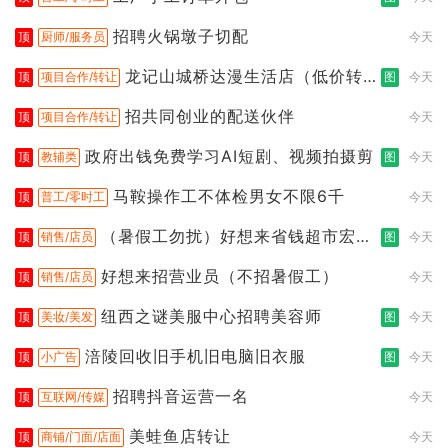
招聘火锅墩子切配
顶
厨师/服务员
今天
龙记山城桥达漫生活店（低价转
顶
项目合作/转让
图
今天
让）
招共同创业的配送伙伴
顶
项目合作/转让
今天
政府出钱免费学习AI短剧、视频拍摄剪
顶
教辅类
图
今天
马鞍操作工不体检男女不限6千
顶
普工/零时工
今天
（暑假工勿扰）好想来省钱超市宏声
顶
销售/店员
图
今天
桥店
好想来招营业员（不招暑假工）
顶
销售/店员
今天
纽西之谜美服中心招聘美容师
顶
美妆/美发
图
今天
涪陵回收旧手机旧电脑旧衣服
顶
小广告
图
今天
招聘抖音运营一名
顶
互联网/传媒
今天
美蛙鱼店转让
顶
商铺/门面/店面
今天