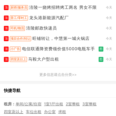
涪陵一烧烤招聘烤工两名 男女不限
顶
厨师/服务员
今天
龙头港新能源汽配厂
顶
普工/零时工
今天
涪陵邮政快递员
顶
司机/物流
今天
旺铺转让，中慧第一城火锅店
顶
项目合作/转让
今天
电信联通降资费领价值5000电瓶车手
顶
小广告
图
今天
马鞍大户型出租
顶
四室及以上
图
今天
更多信息请点击分类>>
快捷导航
租房：
单间/公寓/住宿
1室1厅出租
2室整租
3室整租
四室及以上
车位出租
办公室
求租