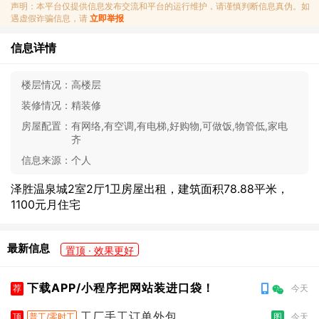
声明：本平台仅提供信息发布交流和平台的运行维护，请谨慎判断信息真伪。如
遇虚假诈骗信息，请
立即举报
信息详情
楼层情况：
高楼层
装修情况：
精装修
房屋配置：
有网络,有空调,有电梯,好购物,可做饭,物管低,家电
齐
信息来源：
个人
泽胜温泉城2室2厅1卫房屋出租，建筑面积78.88平米，
1100元月住宅
最新信息
置顶 · 效果更好
下载APP/小程序把网站装进口袋！
荐
今天
工厂手工订单外包
顶
普工/零时工
图
今天