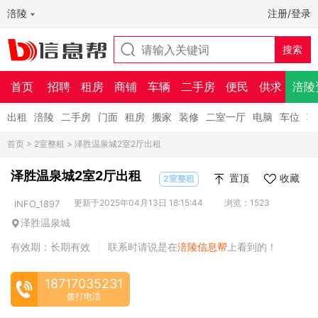
涪陵
注册/登录
首页
招聘
租房
商铺
车辆
二手房
便民
供求
涪陵
出租
涪陵
二手房
门面
租房
搬家
装修
二室一厅
电脑
车位
车
首页
>
2室整租
> 泽胜温泉城2室2厅出租
泽胜温泉城2室2厅出租
置顶
收藏
2室整租
更新于2025年04月13日 18:15:44
浏览：1523
INFO_1897
泽胜温泉城
有效期：长期有效
联系时请说是在
涪陵信息帮
上看到的！
|
18717035231
拨打电话