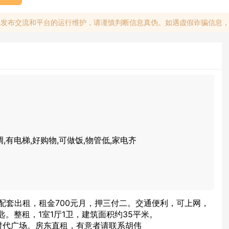
息发布交流和平台的运行维护，请谨慎判断信息真伪。如遇虚假诈骗信息
调,有电梯,好购物,可做饭,物管低,家电齐
间配套出租，租金700元月，押三付二。交通便利，可上网，
。整租，1室1厅1卫，建筑面积约35平米。
时代广场。房东直租，有意者请联系胡伟