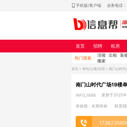
手机版/客户端
业务电话：ch
首页
招聘
租房
涪陵
出租
装
热门搜索：
搬家
首页
>
单间/公寓/住宿
> 南门山时代
南门山时代广场19楼
更新于2025年0
INFO_1898
有效期：长期有效
联系我
|
173823560