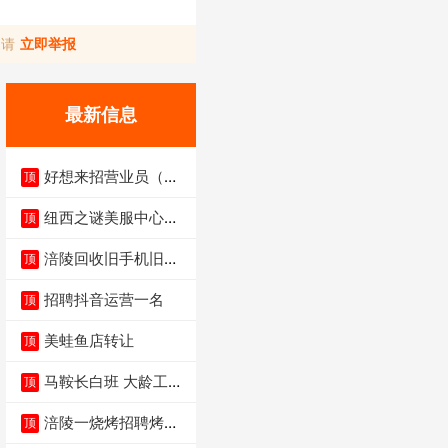
，请
立即举报
最新信息
好想来招营业员（不
顶
招暑假工）
纽西之谜美服中心招
顶
聘美容师
涪陵回收旧手机旧电
顶
脑旧衣服
招聘抖音运营一名
顶
美蛙鱼店转让
顶
马鞍长白班 大龄工大
顶
量招聘中
涪陵一烧烤招聘烤工
顶
两名 男女不限