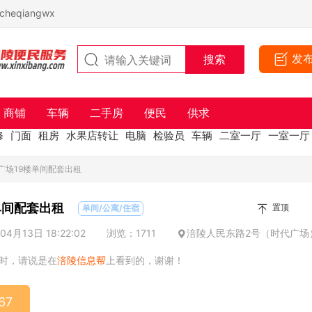
eqiangwx
发
商铺
车辆
二手房
便民
供求
修
门面
租房
水果店转让
电脑
检验员
车辆
二室一厅
一室一厅
广场19楼单间配套出租
单间配套出租
置顶
单间/公寓/住宿
4月13日 18:22:02
浏览：1711
涪陵人民东路2号（时代广场
时，请说是在
涪陵信息帮
上看到的，谢谢！
67