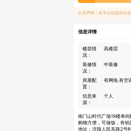
公告声明：本平台仅提供信
信息详情
楼层情
高楼层
况：
装修情
中装修
况：
房屋配
有网络,有空
置：
信息来
个人
源：
南门山时代广场19楼单
购物方便，可做饭，有钥匙
地址：涪陵人民东路2号