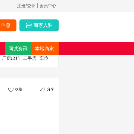
注册/登录
| 会员中心
布信息
商家入驻
同城资讯
本地商家
厂房出租
二手房
车位
收藏
分享
）