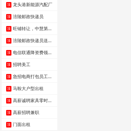
龙头港新能源汽配厂
顶
涪陵邮政快递员
顶
旺铺转让，中慧第一
顶
城火锅店
涪陵邮政快递员送货
顶
员三轮车面包车都行
电信联通降资费领价
顶
值5000电瓶车手
招聘美工
顶
急招电商打包员工作
顶
内容：货品分拣打包
马鞍大户型出租
顶
高薪诚聘家具零时促
顶
销（可日结）
高薪招聘兼职
顶
门面出租
顶