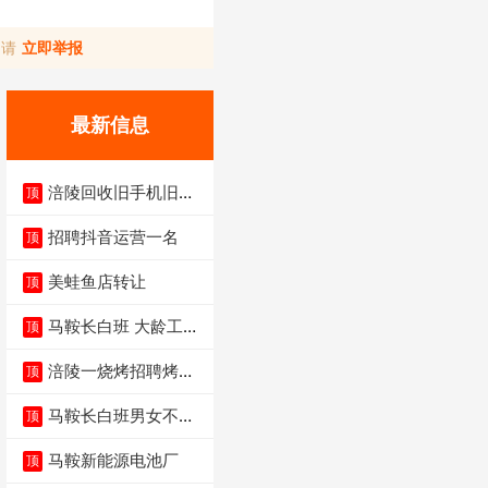
，请
立即举报
最新信息
涪陵回收旧手机旧电
顶
脑旧衣服
招聘抖音运营一名
顶
美蛙鱼店转让
顶
马鞍长白班 大龄工大
顶
量招聘中
涪陵一烧烤招聘烤工
顶
两名 男女不限
马鞍长白班男女不限
顶
不体检坐着上班
马鞍新能源电池厂
顶