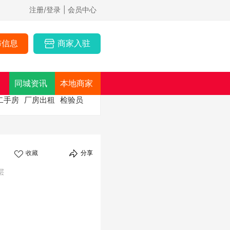
注册/登录
| 会员中心
布信息
商家入驻
同城资讯
本地商家
二手房
厂房出租
检验员
收藏
分享
层