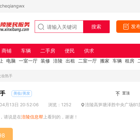
eqiangwx
发
商铺
车辆
二手房
便民
供求
让
电脑
一室一厅
装修
涪陵
出租
二室一厅
搬家
车辆
租房
化妆熟手
手
置顶
美妆/美发
4月13日 20:52:06
浏览：1252
涪陵高笋塘泽胜中央广场B1
，请说是在
涪陵信息帮
上看到的，谢谢！
98