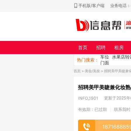
手机版/客户端
业务电话：ch
首页
招聘
租房
车位
水果店转
热门搜索：
门面
首页
>
美妆/美发
> 招聘美甲美睫兼
招聘美甲美睫兼化妆熟
更新于2025年0
INFO_1901
有效期：已过期
联系我时
|
187168885