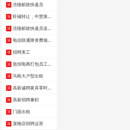
涪陵邮政快递员
顶
旺铺转让，中慧第一
顶
城火锅店
涪陵邮政快递员送货
顶
员三轮车面包车都行
电信联通降资费领价
顶
值5000电瓶车手
招聘美工
顶
急招电商打包员工作
顶
内容：货品分拣打包
马鞍大户型出租
顶
高薪诚聘家具零时促
顶
销（可日结）
高薪招聘兼职
顶
门面出租
顶
宠物店招聘运营
顶