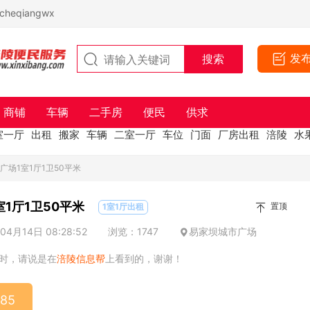
eqiangwx
发
商铺
车辆
二手房
便民
供求
室一厅
出租
搬家
车辆
二室一厅
车位
门面
厂房出租
涪陵
水
广场1室1厅1卫50平米
1厅1卫50平米
置顶
1室1厅出租
4月14日 08:28:52
浏览：1747
易家坝城市广场
时，请说是在
涪陵信息帮
上看到的，谢谢！
485