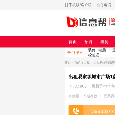
手机版/客户端
业务电话：ch
首页
招聘
租房
装修
电脑
一
热门搜索：
检验员
首页
>
1室1厅出租
> 出租易家坝城市
出租易家坝城市广场1室
更新于2025年0
INFO_1908
有效期：长期有效
联系我
|
13983324