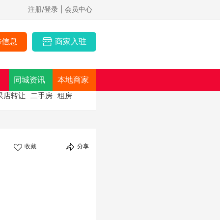
注册/登录
| 会员中心
布信息
商家入驻
同城资讯
本地商家
果店转让
二手房
租房
收藏
分享