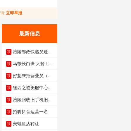
，请
立即举报
最新信息
涪陵邮政快递员送货
顶
员三轮车面包车都行
马鞍长白班 大龄工大
顶
量招聘中
好想来招营业员（不
顶
招暑假工）
纽西之谜美服中心招
顶
聘美容师
涪陵回收旧手机旧电
顶
脑旧衣服
招聘抖音运营一名
顶
美蛙鱼店转让
顶