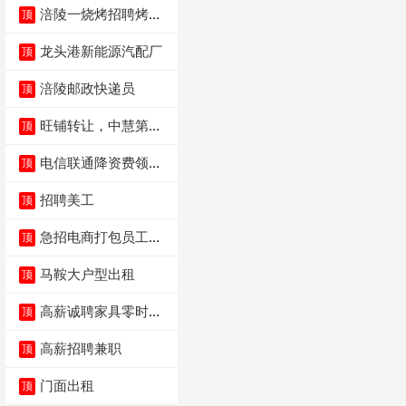
涪陵一烧烤招聘烤工
顶
两名 男女不限
龙头港新能源汽配厂
顶
涪陵邮政快递员
顶
旺铺转让，中慧第一
顶
城火锅店
电信联通降资费领价
顶
值5000电瓶车手
招聘美工
顶
急招电商打包员工作
顶
内容：货品分拣打包
马鞍大户型出租
顶
高薪诚聘家具零时促
顶
销（可日结）
高薪招聘兼职
顶
门面出租
顶