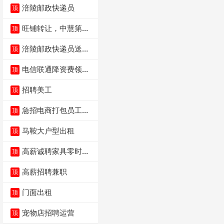
涪陵邮政快递员
顶
旺铺转让，中慧第一
顶
城火锅店
涪陵邮政快递员送货
顶
员三轮车面包车都行
电信联通降资费领价
顶
值5000电瓶车手
招聘美工
顶
急招电商打包员工作
顶
内容：货品分拣打包
马鞍大户型出租
顶
高薪诚聘家具零时促
顶
销（可日结）
高薪招聘兼职
顶
门面出租
顶
宠物店招聘运营
顶