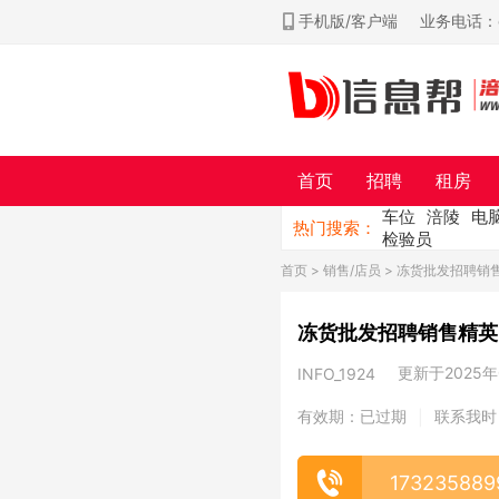
手机版/客户端
业务电话：ch
首页
招聘
租房
车位
涪陵
电
热门搜索：
检验员
首页
>
销售/店员
> 冻货批发招聘销售
冻货批发招聘销售精英，
更新于2025年0
INFO_1924
有效期：已过期
联系我时
|
173235889