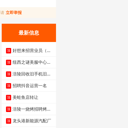
，请
立即举报
最新信息
好想来招营业员（不
顶
招暑假工）
纽西之谜美服中心招
顶
聘美容师
涪陵回收旧手机旧电
顶
脑旧衣服
招聘抖音运营一名
顶
美蛙鱼店转让
顶
涪陵一烧烤招聘烤工
顶
两名 男女不限
龙头港新能源汽配厂
顶