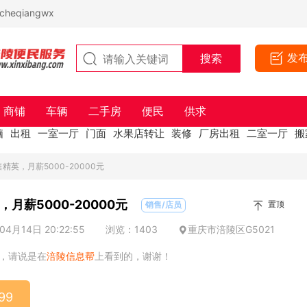
eqiangwx
发
商铺
车辆
二手房
便民
供求
脑
出租
一室一厅
门面
水果店转让
装修
厂房出租
二室一厅
搬
精英，月薪5000-20000元
月薪5000-20000元
置顶
销售/店员
4月14日 20:22:55
浏览：1403
重庆市涪陵区G5021
，请说是在
涪陵信息帮
上看到的，谢谢！
99