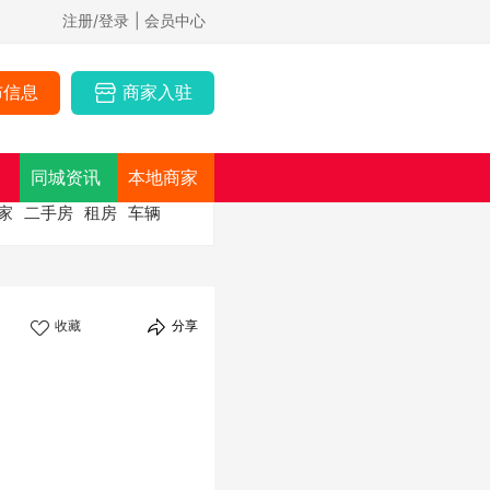
注册/登录
| 会员中心
布信息
商家入驻
同城资讯
本地商家
家
二手房
租房
车辆
收藏
分享