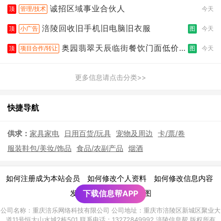
诚招区域事业合伙人
顶
管理/技术
今天
涪陵回收旧手机旧电脑旧衣服
顶
小广告
图
今天
奥园翡翠天辰临街餐饮门面低价转
顶
项目合作/转让
图
今天
让
更多信息请点击分类>>
快捷导航
供求：
家具家电
日用百货/玩具
宠物及周边
卡/票/卷
服装鞋包/美妆/饰品
食品/农副产品
烟酒
|
|
|
如何注册成为本站会员
如何修改个人资料
如何修改信息内容
|
发布广告须知
下载信息帮APP
网站地图
公司名称：重庆涪乐网络科技有限公司 公司地址：重庆市涪陵区新城区聚业大
道11号恒大山水城2栋501 联系电话：13272849992 涪陵信息帮 版权所有