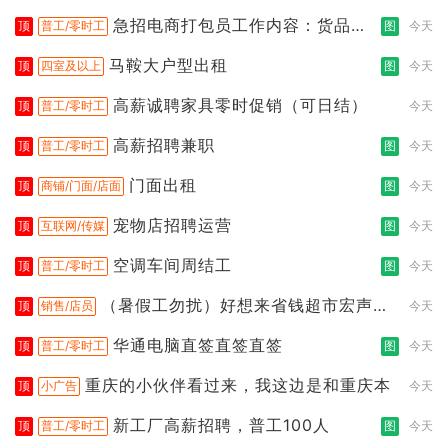
急招电商打包员工作内容：货品分
顶
普工/零时工
图
今天
拣打包
马鞍大户型出租
顶
四室及以上
图
今天
高薪诚聘家具零时促销（可日结）
顶
普工/零时工
今天
高薪招聘兼职
顶
普工/零时工
图
今天
门面出租
顶
商铺/门面/店面
图
今天
宠物店招聘运营
顶
互联网/传媒
图
今天
空调车间周结工
顶
普工/零时工
图
今天
（暑假工勿扰）好想来省钱超市宏声桥
顶
销售/店员
今天
店
华通电脑直签直签直签
顶
普工/零时工
图
今天
重庆的小伙伴看过来，我这边是和重庆本
顶
小广告
今天
新工厂高薪招聘，普工100人
顶
普工/零时工
图
今天