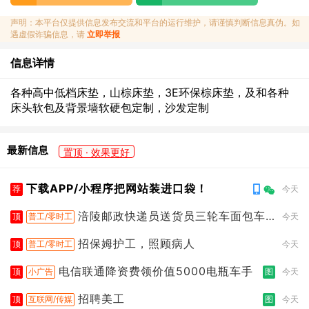
声明：本平台仅提供信息发布交流和平台的运行维护，请谨慎判断信息真伪。如
遇虚假诈骗信息，请
立即举报
信息详情
各种高中低档床垫，山棕床垫，3E环保棕床垫，及和各种
床头软包及背景墙软硬包定制，沙发定制
最新信息
置顶 · 效果更好
下载APP/小程序把网站装进口袋！
荐
今天
涪陵邮政快递员送货员三轮车面包车
顶
普工/零时工
今天
都行
招保姆护工，照顾病人
顶
普工/零时工
今天
电信联通降资费领价值5000电瓶车手
顶
小广告
图
今天
招聘美工
顶
互联网/传媒
图
今天