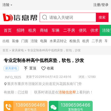
涪陵
注册/登录
首页
招聘
租房
商铺
车辆
二手房
便民
供求
涪陵
出租
装修
门面
涪陵
电脑
水果店转让
检验员
租房
二手房
车
首页
>
家具家电
> 专业定制各种高中低档床垫，软包，沙发
专业定制各种高中低档床垫，软包，沙发
置顶
收藏
家具家电
更新于2025年04月14日 22:49:16
浏览：12180
INFO_1925
重庆市重庆市涪陵区崇义街道宏兴花园东南1门旁
有效期：已过期
联系时请说是在
涪陵信息帮
上看到的！
|
13896596466
13896596466
拨打电话
复制微信号