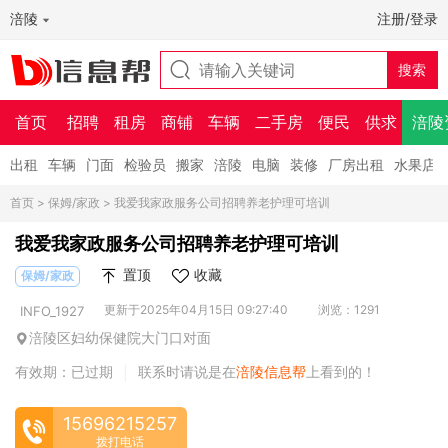
涪陵
注册/登录
首页
招聘
租房
商铺
车辆
二手房
便民
供求
涪陵
出租
车辆
门面
检验员
搬家
涪陵
电脑
装修
厂房出租
水果店
首页
>
保姆/家政
> 我爱我家政服务公司招聘养老护理可培训
我爱我家政服务公司招聘养老护理可培训
置顶
收藏
保姆/家政
更新于2025年04月15日 09:27:40
浏览：1291
INFO_1927
涪陵区妇幼保健院大门口对面
有效期：已过期
联系时请说是在
涪陵信息帮
上看到的！
|
15696215257
拨打电话