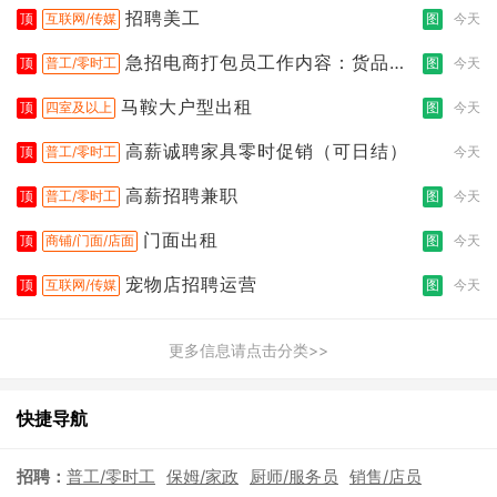
招聘美工
顶
互联网/传媒
图
今天
急招电商打包员工作内容：货品分
顶
普工/零时工
图
今天
拣打包
马鞍大户型出租
顶
四室及以上
图
今天
高薪诚聘家具零时促销（可日结）
顶
普工/零时工
今天
高薪招聘兼职
顶
普工/零时工
图
今天
门面出租
顶
商铺/门面/店面
图
今天
宠物店招聘运营
顶
互联网/传媒
图
今天
更多信息请点击分类>>
快捷导航
招聘：
普工/零时工
保姆/家政
厨师/服务员
销售/店员