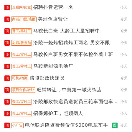
招聘抖音运营一名
顶
互联网/传媒
今天
美蛙鱼店转让
顶
商铺/门面/店面
今天
马鞍长白班 大龄工大量招聘中
顶
普工/零时工
今天
涪陵一烧烤招聘烤工两名 男女不限
顶
厨师/服务员
今天
马鞍长白班男女不限不体检坐着上班
顶
普工/零时工
今天
马鞍新能源电池厂
顶
普工/零时工
今天
涪陵邮政快递员
顶
司机/物流
今天
旺铺转让，中慧第一城火锅店
顶
项目合作/转让
今天
涪陵邮政快递员送货员三轮车面包车
顶
普工/零时工
今天
都行
招保姆护工，照顾病人
顶
普工/零时工
今天
电信联通降资费领价值5000电瓶车手
顶
小广告
图
今天