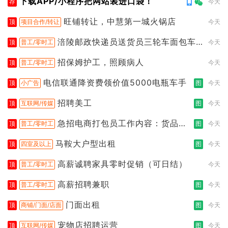
下载APP/小程序把网站装进口袋！
荐
今天
旺铺转让，中慧第一城火锅店
顶
项目合作/转让
今天
涪陵邮政快递员送货员三轮车面包车
顶
普工/零时工
今天
都行
招保姆护工，照顾病人
顶
普工/零时工
今天
电信联通降资费领价值5000电瓶车手
顶
小广告
图
今天
招聘美工
顶
互联网/传媒
图
今天
急招电商打包员工作内容：货品分
顶
普工/零时工
图
今天
拣打包
马鞍大户型出租
顶
四室及以上
图
今天
高薪诚聘家具零时促销（可日结）
顶
普工/零时工
今天
高薪招聘兼职
顶
普工/零时工
图
今天
门面出租
顶
商铺/门面/店面
图
今天
宠物店招聘运营
顶
互联网/传媒
图
今天