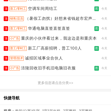
空调车间周结工
顶
普工/零时工
图
今天
（暑假工勿扰）好想来省钱超市宏声桥
顶
销售/店员
今天
店
华通电脑直签直签直签
顶
普工/零时工
图
今天
重庆的小伙伴看过来，我这边是和重庆本
顶
小广告
今天
新工厂高薪招聘，普工100人
顶
普工/零时工
图
今天
诚招区域事业合伙人
顶
管理/技术
今天
涪陵回收旧手机旧电脑旧衣服
顶
小广告
图
今天
更多信息请点击分类>>
快捷导航
租房：
单间/公寓/住宿
1室1厅出租
2室整租
3室整租