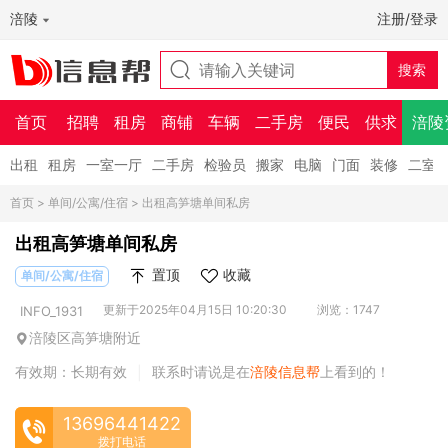
涪陵
注册/登录
首页
招聘
租房
商铺
车辆
二手房
便民
供求
涪陵
出租
租房
一室一厅
二手房
检验员
搬家
电脑
门面
装修
二室
首页
>
单间/公寓/住宿
> 出租高笋塘单间私房
出租高笋塘单间私房
置顶
收藏
单间/公寓/住宿
更新于2025年04月15日 10:20:30
浏览：1747
INFO_1931
涪陵区高笋塘附近
有效期：长期有效
联系时请说是在
涪陵信息帮
上看到的！
|
13696441422
拨打电话