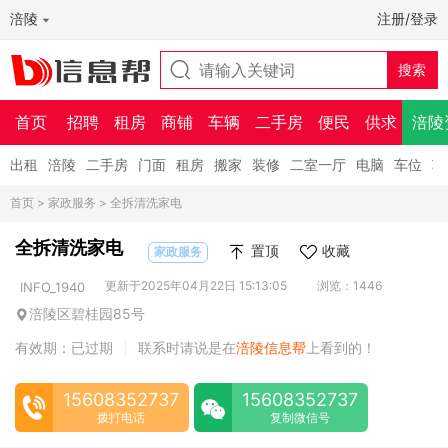
涪陵
注册/登录
首页
招聘
租房
商铺
车辆
二手房
便民
供求
涪陵
出租
涪陵
二手房
门面
租房
搬家
装修
二室一厅
电脑
车位
车
首页
>
家政服务
> 全拆清洗家电
全拆清洗家电
置顶
收藏
家政服务
更新于2025年04月22日 15:13:05
浏览：1446
INFO_1940
涪陵区碧桂园85号
有效期：已过期
联系时请说是在
涪陵信息帮
上看到的！
|
15608352737
15608352737
拨打电话
复制微信号