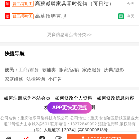
高薪诚聘家具零时促销（可日结）
顶
普工/零时工
今天
高薪招聘兼职
顶
普工/零时工
图
今天
更多信息请点击分类>>
快捷导航
便民：
工商/财务
教辅类
搬家/运输
家政服务
庆典/摄影
家庭维修
法律咨询
小广告
|
|
|
如何注册成为本站会员
如何修改个人资料
如何修改信息内容
|
发布广告须知
APP更快更便捷
网站地图
公司名称：重庆涪乐网络科技有限公司 公司地址：重庆市涪陵区新城区聚业大
道11号恒大山水城2栋501 联系电话：13272849992 涪陵信息帮 版权所有
（渝）人服证字【2024】第030000613号
渝ICP备2021010928号-8