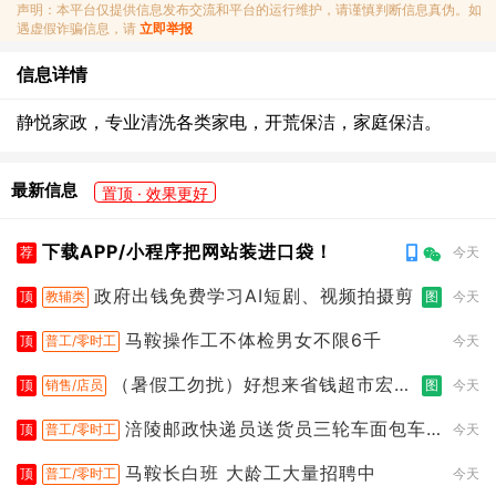
声明：本平台仅提供信息发布交流和平台的运行维护，请谨慎判断信息真伪。如
遇虚假诈骗信息，请
立即举报
信息详情
静悦家政，专业清洗各类家电，开荒保洁，家庭保洁。
最新信息
置顶 · 效果更好
下载APP/小程序把网站装进口袋！
荐
今天
政府出钱免费学习AI短剧、视频拍摄剪
顶
教辅类
图
今天
马鞍操作工不体检男女不限6千
顶
普工/零时工
今天
（暑假工勿扰）好想来省钱超市宏声
顶
销售/店员
图
今天
桥店
涪陵邮政快递员送货员三轮车面包车
顶
普工/零时工
今天
都行
马鞍长白班 大龄工大量招聘中
顶
普工/零时工
今天