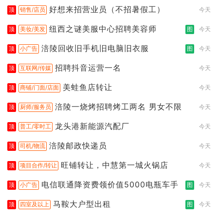
好想来招营业员（不招暑假工）
顶
销售/店员
今天
纽西之谜美服中心招聘美容师
顶
美妆/美发
图
今天
涪陵回收旧手机旧电脑旧衣服
顶
小广告
图
今天
招聘抖音运营一名
顶
互联网/传媒
今天
美蛙鱼店转让
顶
商铺/门面/店面
今天
涪陵一烧烤招聘烤工两名 男女不限
顶
厨师/服务员
今天
龙头港新能源汽配厂
顶
普工/零时工
今天
涪陵邮政快递员
顶
司机/物流
今天
旺铺转让，中慧第一城火锅店
顶
项目合作/转让
今天
电信联通降资费领价值5000电瓶车手
顶
小广告
图
今天
马鞍大户型出租
顶
四室及以上
图
今天