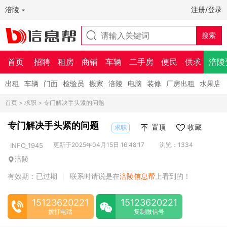
涪陵
注册/登录
首页
招聘
租房
商铺
车辆
二手房
便民
供求
涪陵
出租
车辆
门面
检验员
搬家
涪陵
电脑
装修
厂房出租
水果店
首页
>
求职
> 专门解决手头紧的问题
专门解决手头紧的问题
置顶
收藏
求职
更新于2025年04月15日 16:48:17
浏览：1334
INFO_1945
涪陵
有效期：已过期
联系时请说是在
涪陵信息帮
上看到的！
|
15123620221
15123620221
拨打电话
复制微信号