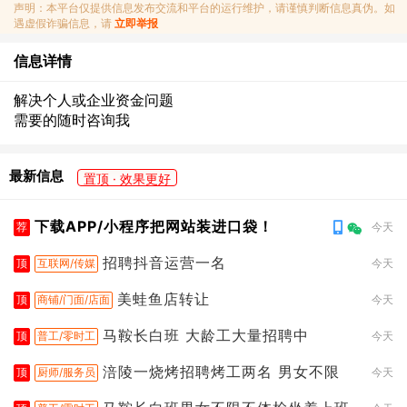
声明：本平台仅提供信息发布交流和平台的运行维护，请谨慎判断信息真伪。如
遇虚假诈骗信息，请
立即举报
信息详情
解决个人或企业资金问题
需要的随时咨询我
最新信息
置顶 · 效果更好
下载APP/小程序把网站装进口袋！
荐
今天
招聘抖音运营一名
顶
互联网/传媒
今天
美蛙鱼店转让
顶
商铺/门面/店面
今天
马鞍长白班 大龄工大量招聘中
顶
普工/零时工
今天
涪陵一烧烤招聘烤工两名 男女不限
顶
厨师/服务员
今天