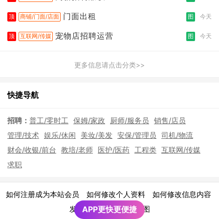
门面出租
顶
商铺/门面/店面
图
今天
宠物店招聘运营
顶
互联网/传媒
图
今天
更多信息请点击分类>>
快捷导航
招聘：
普工/零时工
保姆/家政
厨师/服务员
销售/店员
管理/技术
娱乐/休闲
美妆/美发
安保/管理员
司机/物流
财会/收银/前台
教培/老师
医护/医药
工程类
互联网/传媒
求职
|
|
|
如何注册成为本站会员
如何修改个人资料
如何修改信息内容
|
发布广告须知
APP更快更便捷
网站地图