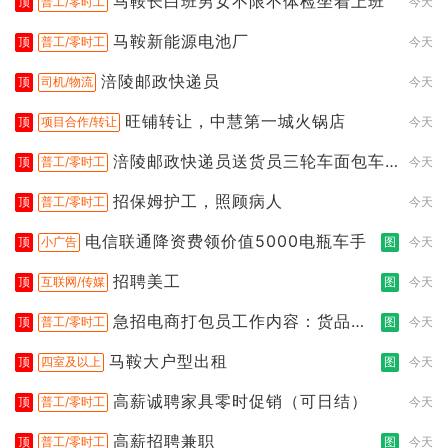
马鞍长白班男女不限不体检坐着上班
顶
普工/零时工
今天
马鞍新能源电池厂
顶
普工/零时工
今天
涪陵邮政快递员
顶
司机/物流
今天
旺铺转让，中慧第一城火锅店
顶
项目合作/转让
今天
涪陵邮政快递员送货员三轮车面包车
顶
普工/零时工
今天
都行
招保姆护工，照顾病人
顶
普工/零时工
今天
电信联通降资费领价值5000电瓶车手
顶
小广告
图
今天
招聘美工
顶
互联网/传媒
图
今天
急招电商打包员工作内容：货品分
顶
普工/零时工
图
今天
拣打包
马鞍大户型出租
顶
四室及以上
图
今天
高薪诚聘家具零时促销（可日结）
顶
普工/零时工
今天
高薪招聘兼职
顶
普工/零时工
图
今天