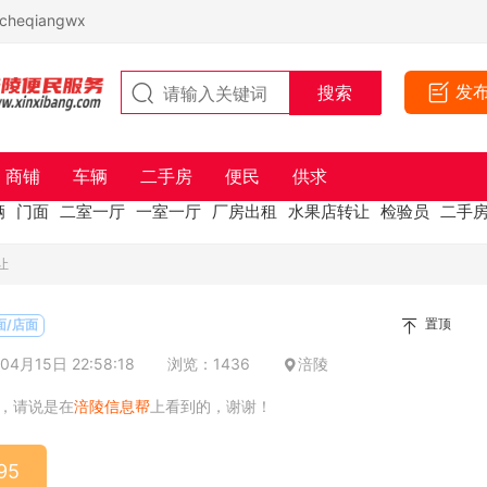
eqiangwx
发
商铺
车辆
二手房
便民
供求
辆
门面
二室一厅
一室一厅
厂房出租
水果店转让
检验员
二手
让
置顶
面/店面
4月15日 22:58:18
浏览：1436
涪陵
，请说是在
涪陵信息帮
上看到的，谢谢！
95