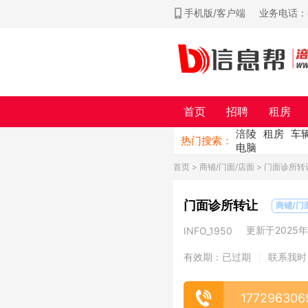
手机版/客户端
业务电话：ch
首页
招聘
租房
涪陵
租房
车
热门搜索：
电脑
首页
>
商铺/门面/店面
> 门面诊所转
门面诊所转让
商铺/门
更新于2025年0
INFO_1950
有效期：已过期
联系我时
|
177296306