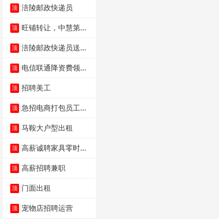
涪陵邮政快递员
顶
旺铺转让，中慧第一
顶
城火锅店
涪陵邮政快递员送货
顶
员三轮车面包车都行
电信联通降资费领价
顶
值5000电瓶车手
招聘美工
顶
急招电商打包员工作
顶
内容：货品分拣打包
马鞍大户型出租
顶
高薪诚聘家具零时促
顶
销（可日结）
高薪招聘兼职
顶
门面出租
顶
宠物店招聘运营
顶