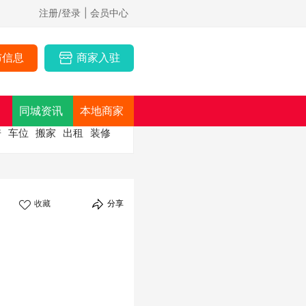
注册/登录
| 会员中心
布信息
商家入驻
同城资讯
本地商家
房
车位
搬家
出租
装修
收藏
分享