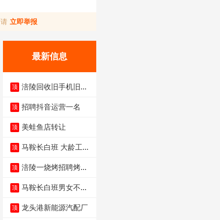
，请
立即举报
最新信息
涪陵回收旧手机旧电
顶
脑旧衣服
招聘抖音运营一名
顶
美蛙鱼店转让
顶
马鞍长白班 大龄工大
顶
量招聘中
涪陵一烧烤招聘烤工
顶
两名 男女不限
马鞍长白班男女不限
顶
不体检坐着上班
龙头港新能源汽配厂
顶