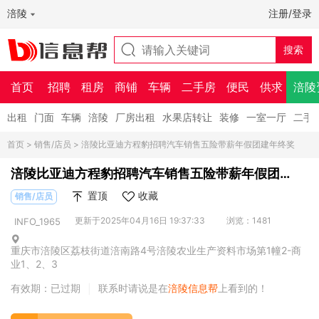
涪陵
注册/登录
首页
招聘
租房
商铺
车辆
二手房
便民
供求
涪陵
出租
门面
车辆
涪陵
厂房出租
水果店转让
装修
一室一厅
二手
首页
>
销售/店员
> 涪陵比亚迪方程豹招聘汽车销售五险带薪年假团建年终奖
涪陵比亚迪方程豹招聘汽车销售五险带薪年假团
建年终奖
置顶
收藏
销售/店员
更新于2025年04月16日 19:37:33
浏览：1481
INFO_1965
重庆市涪陵区荔枝街道涪南路4号涪陵农业生产资料市场第1幢2-商
业1、2、3
有效期：已过期
联系时请说是在
涪陵信息帮
上看到的！
|