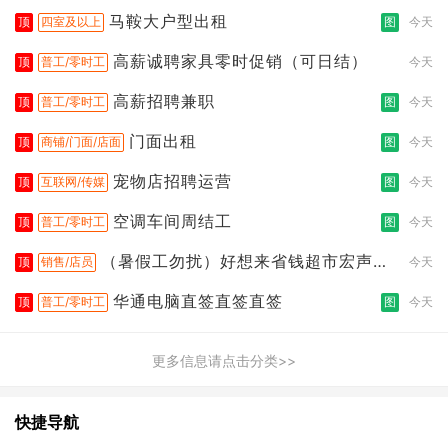
拣打包
马鞍大户型出租
顶
四室及以上
图
今天
高薪诚聘家具零时促销（可日结）
顶
普工/零时工
今天
高薪招聘兼职
顶
普工/零时工
图
今天
门面出租
顶
商铺/门面/店面
图
今天
宠物店招聘运营
顶
互联网/传媒
图
今天
空调车间周结工
顶
普工/零时工
图
今天
（暑假工勿扰）好想来省钱超市宏声桥
顶
销售/店员
今天
店
华通电脑直签直签直签
顶
普工/零时工
图
今天
更多信息请点击分类>>
快捷导航