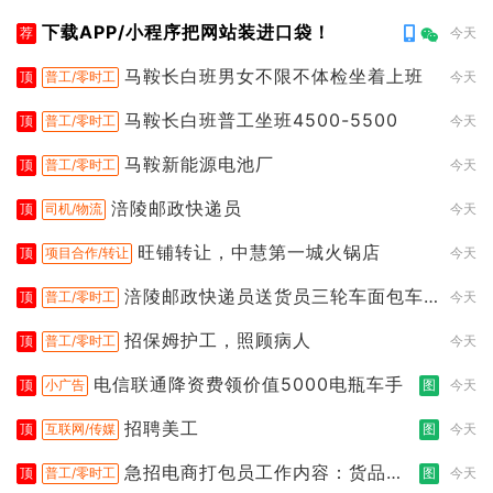
下载APP/小程序把网站装进口袋！
荐
今天
马鞍长白班男女不限不体检坐着上班
顶
普工/零时工
今天
马鞍长白班普工坐班4500-5500
顶
普工/零时工
今天
马鞍新能源电池厂
顶
普工/零时工
今天
涪陵邮政快递员
顶
司机/物流
今天
旺铺转让，中慧第一城火锅店
顶
项目合作/转让
今天
涪陵邮政快递员送货员三轮车面包车
顶
普工/零时工
今天
都行
招保姆护工，照顾病人
顶
普工/零时工
今天
电信联通降资费领价值5000电瓶车手
顶
小广告
图
今天
招聘美工
顶
互联网/传媒
图
今天
急招电商打包员工作内容：货品分
顶
普工/零时工
图
今天