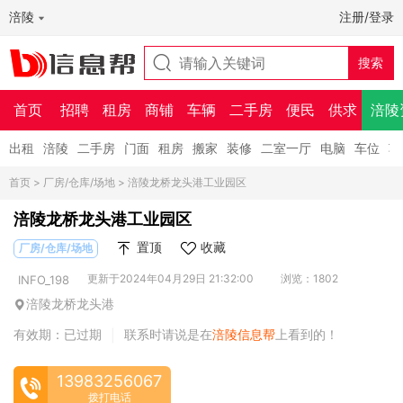
涪陵
注册/登录
首页
招聘
租房
商铺
车辆
二手房
便民
供求
涪陵
出租
涪陵
二手房
门面
租房
搬家
装修
二室一厅
电脑
车位
车
首页
>
厂房/仓库/场地
> 涪陵龙桥龙头港工业园区
涪陵龙桥龙头港工业园区
置顶
收藏
厂房/仓库/场地
更新于2024年04月29日 21:32:00
浏览：1802
INFO_198
涪陵龙桥龙头港
有效期：已过期
联系时请说是在
涪陵信息帮
上看到的！
|
13983256067
拨打电话