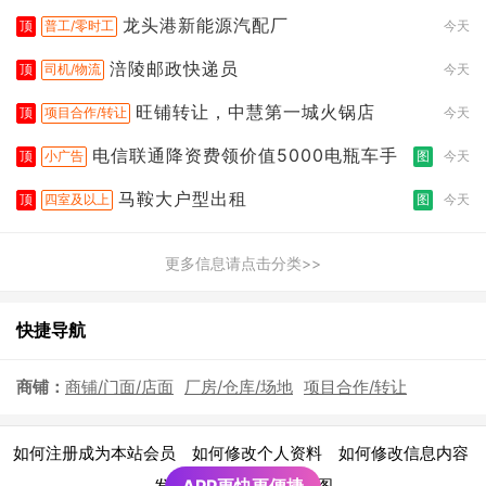
龙头港新能源汽配厂
顶
普工/零时工
今天
涪陵邮政快递员
顶
司机/物流
今天
旺铺转让，中慧第一城火锅店
顶
项目合作/转让
今天
电信联通降资费领价值5000电瓶车手
顶
小广告
图
今天
马鞍大户型出租
顶
四室及以上
图
今天
更多信息请点击分类>>
快捷导航
商铺：
商铺/门面/店面
厂房/仓库/场地
项目合作/转让
|
|
|
如何注册成为本站会员
如何修改个人资料
如何修改信息内容
|
发布广告须知
网站地图