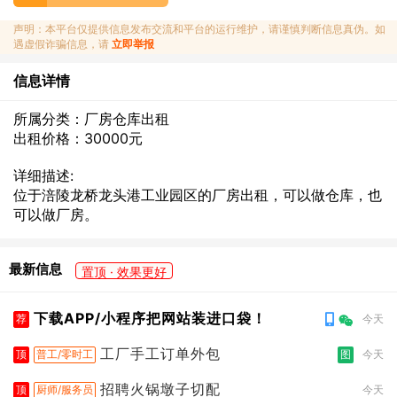
声明：本平台仅提供信息发布交流和平台的运行维护，请谨慎判断信息真伪。如
遇虚假诈骗信息，请
立即举报
信息详情
所属分类：厂房仓库出租
出租价格：30000元
详细描述:
位于涪陵龙桥龙头港工业园区的厂房出租，可以做仓库，也
可以做厂房。
最新信息
置顶 · 效果更好
下载APP/小程序把网站装进口袋！
荐
今天
工厂手工订单外包
顶
普工/零时工
图
今天
招聘火锅墩子切配
顶
厨师/服务员
今天