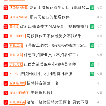
龙记山城桥达漫生活店（低价转
顶
项目合作/转让
图
今天
让）
招共同创业的配送伙伴
顶
项目合作/转让
今天
政府出钱免费学习AI短剧、视频拍摄剪
顶
教辅类
图
今天
马鞍操作工不体检男女不限6千
顶
普工/零时工
今天
（暑假工勿扰）好想来省钱超市宏声
顶
销售/店员
图
今天
桥店
好想来招营业员（不招暑假工）
顶
销售/店员
今天
纽西之谜美服中心招聘美容师
顶
美妆/美发
图
今天
涪陵回收旧手机旧电脑旧衣服
顶
小广告
图
今天
招聘抖音运营一名
顶
互联网/传媒
今天
美蛙鱼店转让
顶
商铺/门面/店面
今天
涪陵一烧烤招聘烤工两名 男女不限
顶
厨师/服务员
今天