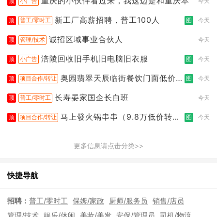
重庆的小伙伴看过来，我这边是和重庆本
顶
小广告
今天
新工厂高薪招聘，普工100人
顶
普工/零时工
图
今天
诚招区域事业合伙人
顶
管理/技术
今天
涪陵回收旧手机旧电脑旧衣服
顶
小广告
图
今天
奥园翡翠天辰临街餐饮门面低价转
顶
项目合作/转让
图
今天
让
长寿晏家国企长白班
顶
普工/零时工
今天
马上發火锅串串（9.8万低价转
顶
项目合作/转让
图
今天
让）
更多信息请点击分类>>
快捷导航
招聘：
普工/零时工
保姆/家政
厨师/服务员
销售/店员
管理/技术
娱乐/休闲
美妆/美发
安保/管理员
司机/物流