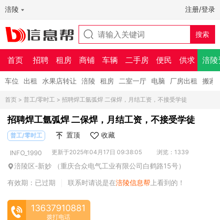
涪陵
注册/登录
首页
招聘
租房
商铺
车辆
二手房
便民
供求
涪陵
车位
出租
水果店转让
涪陵
租房
二室一厅
电脑
厂房出租
搬家
首页
>
普工/零时工
> 招聘焊工氩弧焊 二保焊，月结工资，不接受学徒
招聘焊工氩弧焊 二保焊，月结工资，不接受学徒
置顶
收藏
普工/零时工
更新于2025年04月17日 09:38:05
浏览：1339
INFO_1990
涪陵区-新妙 （重庆合众电气工业有限公司白鹤路15号）
有效期：已过期
联系时请说是在
涪陵信息帮
上看到的！
|
13637910881
拨打电话