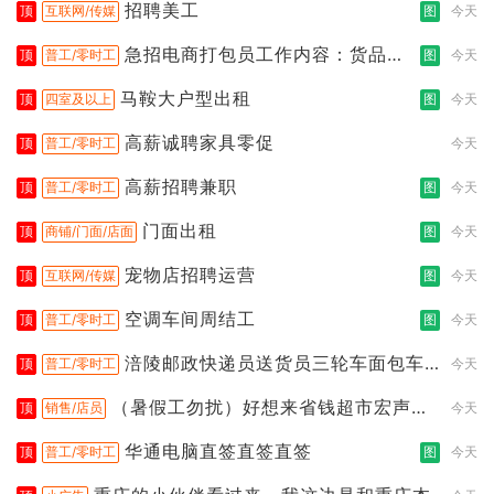
招聘美工
顶
互联网/传媒
图
今天
急招电商打包员工作内容：货品分
顶
普工/零时工
图
今天
拣打包
马鞍大户型出租
顶
四室及以上
图
今天
高薪诚聘家具零促
顶
普工/零时工
今天
高薪招聘兼职
顶
普工/零时工
图
今天
门面出租
顶
商铺/门面/店面
图
今天
宠物店招聘运营
顶
互联网/传媒
图
今天
空调车间周结工
顶
普工/零时工
图
今天
涪陵邮政快递员送货员三轮车面包车
顶
普工/零时工
今天
都行
（暑假工勿扰）好想来省钱超市宏声桥
顶
销售/店员
今天
店
华通电脑直签直签直签
顶
普工/零时工
图
今天