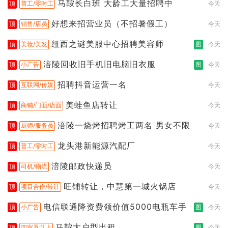
马鞍长白班 大龄工大量招聘中
顶
普工/零时工
今天
好想来招营业员（不招暑假工）
顶
销售/店员
今天
纽西之谜美服中心招聘美容师
顶
美妆/美发
图
今天
涪陵回收旧手机旧电脑旧衣服
顶
小广告
图
今天
招聘抖音运营一名
顶
互联网/传媒
今天
美蛙鱼店转让
顶
商铺/门面/店面
今天
涪陵一烧烤招聘烤工两名 男女不限
顶
厨师/服务员
今天
龙头港新能源汽配厂
顶
普工/零时工
今天
涪陵邮政快递员
顶
司机/物流
今天
旺铺转让，中慧第一城火锅店
顶
项目合作/转让
今天
电信联通降资费领价值5000电瓶车手
顶
小广告
图
今天
马鞍大户型出租
顶
四室及以上
图
今天