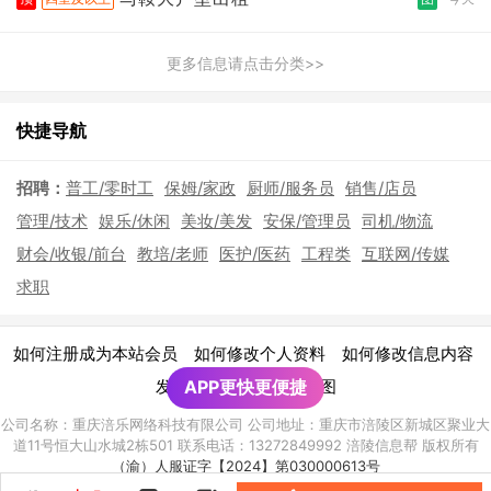
更多信息请点击分类>>
快捷导航
招聘：
普工/零时工
保姆/家政
厨师/服务员
销售/店员
管理/技术
娱乐/休闲
美妆/美发
安保/管理员
司机/物流
财会/收银/前台
教培/老师
医护/医药
工程类
互联网/传媒
求职
|
|
|
如何注册成为本站会员
如何修改个人资料
如何修改信息内容
|
发布广告须知
APP更快更便捷
网站地图
公司名称：重庆涪乐网络科技有限公司 公司地址：重庆市涪陵区新城区聚业大
道11号恒大山水城2栋501 联系电话：13272849992 涪陵信息帮 版权所有
（渝）人服证字【2024】第030000613号
渝ICP备2021010928号-8