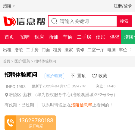
涪陵
注册/登录
首页
招聘
租房
商铺
车辆
二手房
便民
供求
涪陵
出租
涪陵
二手房
门面
租房
搬家
装修
二室一厅
电脑
车位
车
首页
>
医护/医药
> 招聘体验顾问
招聘体验顾问
置顶
收藏
医护/医药
更新于2025年04月17日 09:47:41
浏览：1446
INFO_1993
涪陵区-荔枝 （华为授权服务中心(涪陵澳洲城)2F2号3号）
有效期：已过期
联系时请说是在
涪陵信息帮
上看到的！
|
13629780188
拨打电话