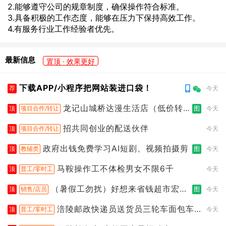
2.能够遵守公司的规章制度，确保操作符合标准。
3.具备积极的工作态度，能够在压力下保持高效工作。
4.有服务行业工作经验者优先。
最新信息
置顶 · 效果更好
下载APP/小程序把网站装进口袋！
荐
今天
龙记山城桥达漫生活店（低价转
顶
项目合作/转让
图
今天
让）
招共同创业的配送伙伴
顶
项目合作/转让
今天
政府出钱免费学习AI短剧、视频拍摄剪
顶
教辅类
图
今天
马鞍操作工不体检男女不限6千
顶
普工/零时工
今天
（暑假工勿扰）好想来省钱超市宏声
顶
销售/店员
图
今天
桥店
涪陵邮政快递员送货员三轮车面包车
顶
普工/零时工
今天
都行