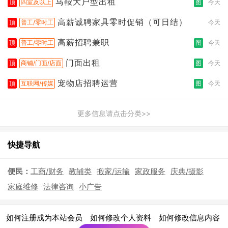
马鞍大户型出租
顶
四室及以上
图
今天
高薪诚聘家具零时促销（可日结）
顶
普工/零时工
今天
高薪招聘兼职
顶
普工/零时工
图
今天
门面出租
顶
商铺/门面/店面
图
今天
宠物店招聘运营
顶
互联网/传媒
图
今天
更多信息请点击分类>>
快捷导航
便民：
工商/财务
教辅类
搬家/运输
家政服务
庆典/摄影
家庭维修
法律咨询
小广告
|
|
|
如何注册成为本站会员
如何修改个人资料
如何修改信息内容