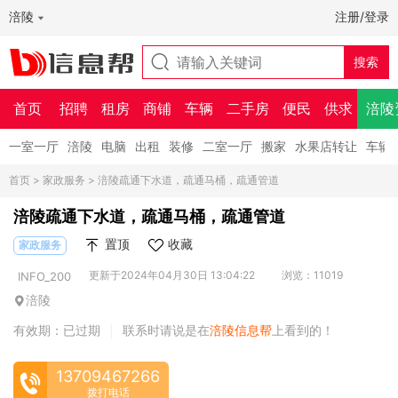
涪陵
注册/登录
首页
招聘
租房
商铺
车辆
二手房
便民
供求
涪陵
一室一厅
涪陵
电脑
出租
装修
二室一厅
搬家
水果店转让
车辆
首页
>
家政服务
> 涪陵疏通下水道，疏通马桶，疏通管道
涪陵疏通下水道，疏通马桶，疏通管道
置顶
收藏
家政服务
更新于2024年04月30日 13:04:22
浏览：11019
INFO_200
涪陵
有效期：已过期
联系时请说是在
涪陵信息帮
上看到的！
|
13709467266
拨打电话