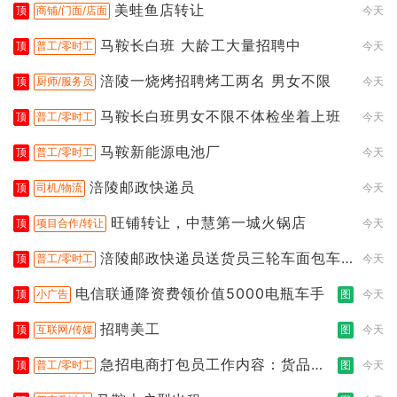
美蛙鱼店转让
顶
商铺/门面/店面
今天
马鞍长白班 大龄工大量招聘中
顶
普工/零时工
今天
涪陵一烧烤招聘烤工两名 男女不限
顶
厨师/服务员
今天
马鞍长白班男女不限不体检坐着上班
顶
普工/零时工
今天
马鞍新能源电池厂
顶
普工/零时工
今天
涪陵邮政快递员
顶
司机/物流
今天
旺铺转让，中慧第一城火锅店
顶
项目合作/转让
今天
涪陵邮政快递员送货员三轮车面包车
顶
普工/零时工
今天
都行
电信联通降资费领价值5000电瓶车手
顶
小广告
图
今天
招聘美工
顶
互联网/传媒
图
今天
急招电商打包员工作内容：货品分
顶
普工/零时工
图
今天
拣打包