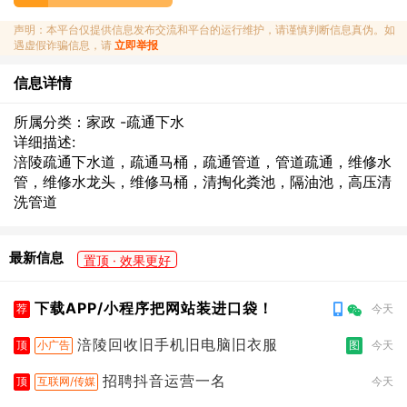
声明：本平台仅提供信息发布交流和平台的运行维护，请谨慎判断信息真伪。如
遇虚假诈骗信息，请
立即举报
信息详情
所属分类：家政 -疏通下水
详细描述:
涪陵疏通下水道，疏通马桶，疏通管道，管道疏通，维修水
管，维修水龙头，维修马桶，清掏化粪池，隔油池，高压清
洗管道
最新信息
置顶 · 效果更好
下载APP/小程序把网站装进口袋！
荐
今天
涪陵回收旧手机旧电脑旧衣服
顶
小广告
图
今天
招聘抖音运营一名
顶
互联网/传媒
今天