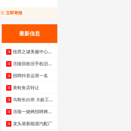
，请
立即举报
最新信息
纽西之谜美服中心招
顶
聘美容师
涪陵回收旧手机旧电
顶
脑旧衣服
招聘抖音运营一名
顶
美蛙鱼店转让
顶
马鞍长白班 大龄工大
顶
量招聘中
涪陵一烧烤招聘烤工
顶
两名 男女不限
龙头港新能源汽配厂
顶