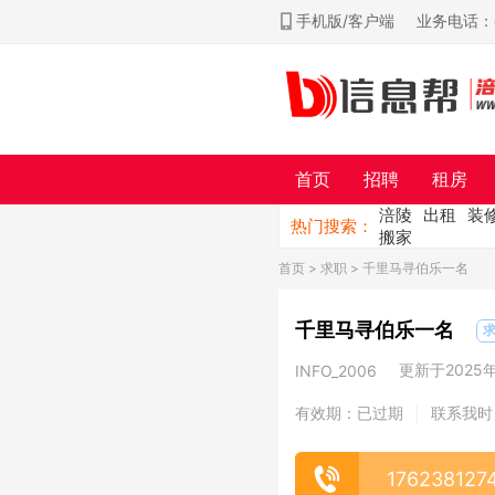
手机版/客户端
业务电话：ch
首页
招聘
租房
涪陵
出租
装
热门搜索：
搬家
首页
>
求职
> 千里马寻伯乐一名
千里马寻伯乐一名
更新于2025年0
INFO_2006
有效期：已过期
联系我时
|
176238127