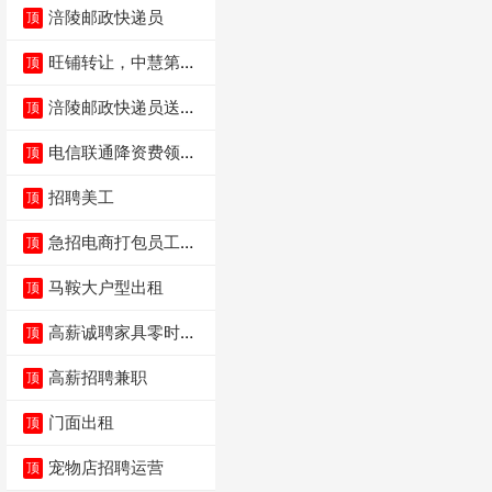
涪陵邮政快递员
顶
旺铺转让，中慧第一
顶
城火锅店
涪陵邮政快递员送货
顶
员三轮车面包车都行
电信联通降资费领价
顶
值5000电瓶车手
招聘美工
顶
急招电商打包员工作
顶
内容：货品分拣打包
马鞍大户型出租
顶
高薪诚聘家具零时促
顶
销（可日结）
高薪招聘兼职
顶
门面出租
顶
宠物店招聘运营
顶