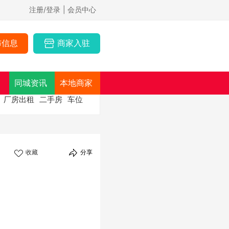
注册/登录
| 会员中心
布信息
商家入驻
同城资讯
本地商家
厂房出租
二手房
车位
收藏
分享