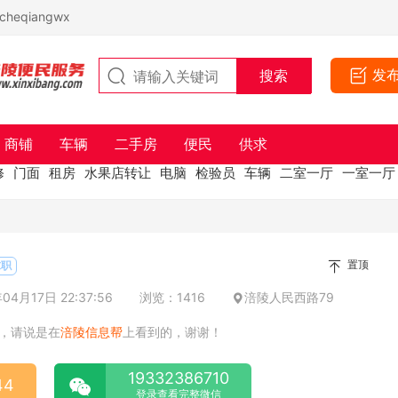
eqiangwx
发
商铺
车辆
二手房
便民
供求
修
门面
租房
水果店转让
电脑
检验员
车辆
二室一厅
一室一厅
置顶
求职
4月17日 22:37:56
浏览：1416
涪陵人民西路79
，请说是在
涪陵信息帮
上看到的，谢谢！
19332386710
44
登录查看完整微信